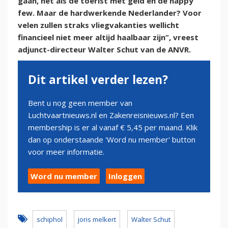
gaan, net als de toerist met geld en de happy
few. Maar de hardwerkende Nederlander? Voor
velen zullen straks vliegvakanties wellicht
financieel niet meer altijd haalbaar zijn”, vreest
adjunct-directeur Walter Schut van de ANVR.
Dit artikel verder lezen?
Bent u nog geen member van
Luchtvaartnieuws.nl en Zakenreisnieuws.nl? Een
membership is er al vanaf € 5,45 per maand. Klik
dan op onderstaande 'Word nu member' button
voor meer informatie.
Word nu member
Inloggen
schiphol
joris melkert
Walter Schut