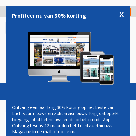
Overslaan
en
x
Digitaal Magazine
Registreer
Check in
naar
Profiteer nu van 30% korting
de
inhoud
gaan
Magazine
Podcasts
Vacatures
Toggl
naviga
Ontvang een jaar lang 30% korting op het beste van
Luchtvaartnieuws en Zakenreisnieuws. Krijg onbeperkt
toegang tot al het nieuws en de bijbehorende Apps.
KRIMPDOSSIER SCHIPHOL:
Ontvang tevens 12 maanden het Luchtvaartnieuws
VLIEGEN STRAKS NIET MEER
Magazine in de mail of op de mat.