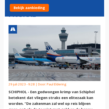
HAALBAAR VOOR JAN
Bekijk aanbieding
MODAAL
29 juli 2023 - 9:28 | Door:
Paul Eldering
SCHIPHOL - Een gedwongen krimp van Schiphol
betekent dat vliegen straks een elitezaak kan
worden. “De zakenman zal wel op reis blijven