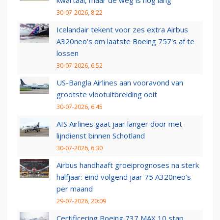
kwartaal, maar de weg is nog lang
30-07-2026, 8:22
Icelandair tekent voor zes extra Airbus
A320neo's om laatste Boeing 757's af te
lossen
30-07-2026, 6:52
US-Bangla Airlines aan vooravond van
grootste vlootuitbreiding ooit
30-07-2026, 6:45
AIS Airlines gaat jaar langer door met
lijndienst binnen Schotland
30-07-2026, 6:30
Airbus handhaaft groeiprognoses na sterk
halfjaar: eind volgend jaar 75 A320neo’s
per maand
29-07-2026, 20:09
Certificering Boeing 737 MAX 10 stap