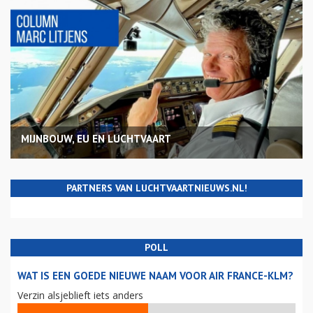
MIJNBOUW, EU EN LUCHTVAART
PARTNERS VAN LUCHTVAARTNIEUWS.NL!
POLL
WAT IS EEN GOEDE NIEUWE NAAM VOOR AIR FRANCE-KLM?
Verzin alsjeblieft iets anders