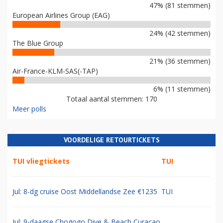
47% (81 stemmen)
European Airlines Group (EAG)
24% (42 stemmen)
The Blue Group
21% (36 stemmen)
Air-France-KLM-SAS(-TAP)
6% (11 stemmen)
Totaal aantal stemmen: 170
Meer polls
VOORDELIGE RETOURTICKETS
TUI vliegtickets
TUI
Jul: 8-dg cruise Oost Middellandse Zee €1235
TUI
Jul: 9-daagse Chogogo Dive & Beach Curacao