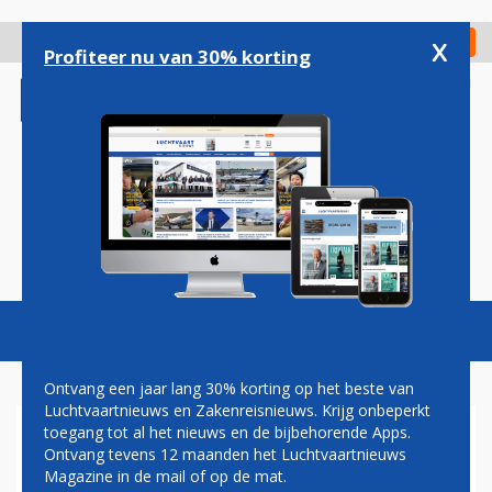
Overslaan
en
x
Digitaal Magazine
Registreer
Check in
naar
Profiteer nu van 30% korting
de
inhoud
gaan
Magazine
Podcasts
Vacatures
Toggl
naviga
Ontvang een jaar lang 30% korting op het beste van
Luchtvaartnieuws en Zakenreisnieuws. Krijg onbeperkt
toegang tot al het nieuws en de bijbehorende Apps.
LONDEN HEATHROW
Ontvang tevens 12 maanden het Luchtvaartnieuws
AIRPORT
Magazine in de mail of op de mat.