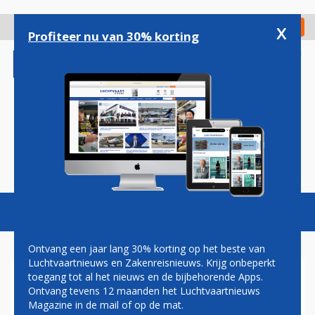
Overslaan
en
x
Digitaal Magazine
Registreer
Check in
naar
Profiteer nu van 30% korting
de
inhoud
gaan
Magazine
Podcasts
Vacatures
Toggl
naviga
Ontvang een jaar lang 30% korting op het beste van
Luchtvaartnieuws en Zakenreisnieuws. Krijg onbeperkt
toegang tot al het nieuws en de bijbehorende Apps.
ZOMER VOL CHAOS OP
Ontvang tevens 12 maanden het Luchtvaartnieuws
HEATHROW DOOR
Magazine in de mail of op de mat.