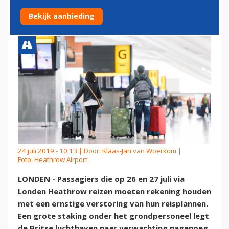
STAKINGEN
Bekijk aanbieding
24 juli 2019 - 10:13 | Door:
Klaas-Jan van Woerkom
|
Foto: Heathrow Airport
LONDEN - Passagiers die op 26 en 27 juli via
Londen Heathrow reizen moeten rekening houden
met een ernstige verstoring van hun reisplannen.
Een grote staking onder het grondpersoneel legt
de Britse luchthaven naar verwachting nagenoeg