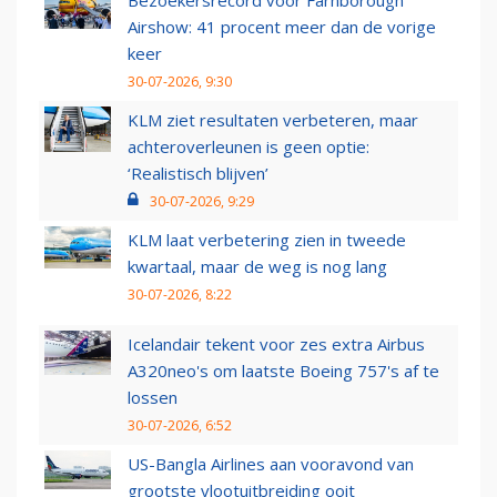
Bezoekersrecord voor Farnborough
Airshow: 41 procent meer dan de vorige
keer
30-07-2026, 9:30
KLM ziet resultaten verbeteren, maar
achteroverleunen is geen optie:
‘Realistisch blijven’
30-07-2026, 9:29
KLM laat verbetering zien in tweede
kwartaal, maar de weg is nog lang
30-07-2026, 8:22
Icelandair tekent voor zes extra Airbus
A320neo's om laatste Boeing 757's af te
lossen
30-07-2026, 6:52
US-Bangla Airlines aan vooravond van
grootste vlootuitbreiding ooit