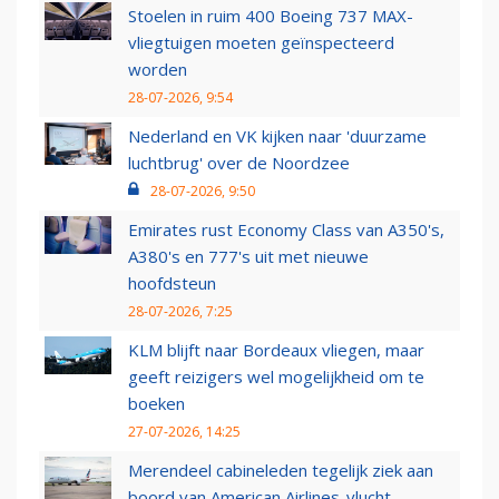
Stoelen in ruim 400 Boeing 737 MAX-
vliegtuigen moeten geïnspecteerd
worden
28-07-2026, 9:54
Nederland en VK kijken naar 'duurzame
luchtbrug' over de Noordzee
28-07-2026, 9:50
Emirates rust Economy Class van A350's,
A380's en 777's uit met nieuwe
hoofdsteun
28-07-2026, 7:25
KLM blijft naar Bordeaux vliegen, maar
geeft reizigers wel mogelijkheid om te
boeken
27-07-2026, 14:25
Merendeel cabineleden tegelijk ziek aan
boord van American Airlines-vlucht