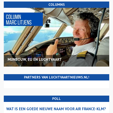
COLUMNS
MIJNBOUW, EU EN LUCHTVAART
PARTNERS VAN LUCHTVAARTNIEUWS.NL!
POLL
WAT IS EEN GOEDE NIEUWE NAAM VOOR AIR FRANCE-KLM?