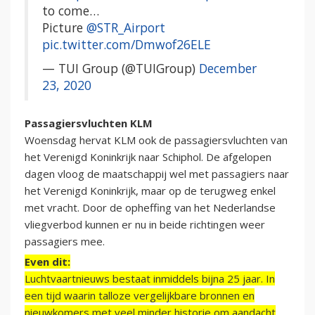
to come…
Picture
@STR_Airport
pic.twitter.com/Dmwof26ELE
— TUI Group (@TUIGroup)
December
23, 2020
Passagiersvluchten KLM
Woensdag hervat KLM ook de passagiersvluchten van
het Verenigd Koninkrijk naar Schiphol. De afgelopen
dagen vloog de maatschappij wel met passagiers naar
het Verenigd Koninkrijk, maar op de terugweg enkel
met vracht. Door de opheffing van het Nederlandse
vliegverbod kunnen er nu in beide richtingen weer
passagiers mee.
Even dit:
Luchtvaartnieuws bestaat inmiddels bijna 25 jaar. In
een tijd waarin talloze vergelijkbare bronnen en
nieuwkomers met veel minder historie om aandacht