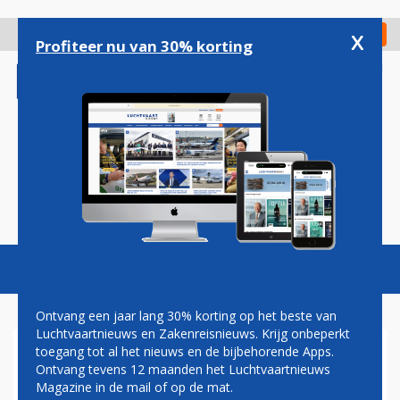
Overslaan
en
x
Digitaal Magazine
Registreer
Check in
naar
Profiteer nu van 30% korting
de
inhoud
gaan
Magazine
Podcasts
Vacatures
Toggl
naviga
Ontvang een jaar lang 30% korting op het beste van
Luchtvaartnieuws en Zakenreisnieuws. Krijg onbeperkt
toegang tot al het nieuws en de bijbehorende Apps.
KLM AIRBUS A330'S MET
Ontvang tevens 12 maanden het Luchtvaartnieuws
KERST NAAR LONDEN VOOR
Magazine in de mail of op de mat.