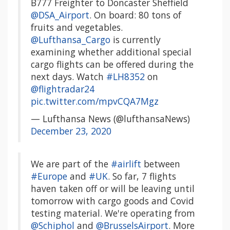
B777 Freighter to Doncaster Sheffield
@DSA_Airport
. On board: 80 tons of
fruits and vegetables.
@Lufthansa_Cargo
is currently
examining whether additional special
cargo flights can be offered during the
next days. Watch
#LH8352
on
@flightradar24
pic.twitter.com/mpvCQA7Mgz
— Lufthansa News (@lufthansaNews)
December 23, 2020
We are part of the
#airlift
between
#Europe
and
#UK
. So far, 7 flights
haven taken off or will be leaving until
tomorrow with cargo goods and Covid
testing material. We're operating from
@Schiphol
and
@BrusselsAirport
. More