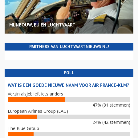
MIJNBOUW, EU EN LUCHTVAART
PARTNERS VAN LUCHTVAARTNIEUWS.NL!
POLL
WAT IS EEN GOEDE NIEUWE NAAM VOOR AIR FRANCE-KLM?
Verzin alsjeblieft iets anders
47% (81 stemmen)
European Airlines Group (EAG)
24% (42 stemmen)
The Blue Group