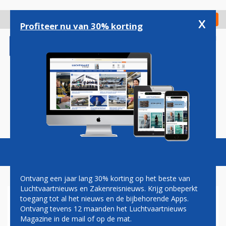
Overslaan
en
x
Digitaal Magazine
Registreer
Check in
naar
Profiteer nu van 30% korting
de
inhoud
gaan
Magazine
Podcasts
Vacatures
Toggl
naviga
Ontvang een jaar lang 30% korting op het beste van
Luchtvaartnieuws en Zakenreisnieuws. Krijg onbeperkt
toegang tot al het nieuws en de bijbehorende Apps.
HEATHROW AIRPORT WIL
Ontvang tevens 12 maanden het Luchtvaartnieuws
HEFFING OP AUTOGEBRUIK
Magazine in de mail of op de mat.