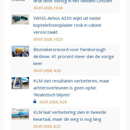
druk door oorlog in het Midden-Oosten
30-07-2026, 10:36
SWISS-Airbus A330 wijkt uit nadat
koptelefoonoplader rook in cabine
veroorzaakt
30-07-2026, 10:23
Bezoekersrecord voor Farnborough
Airshow: 41 procent meer dan de vorige
keer
30-07-2026, 9:30
KLM ziet resultaten verbeteren, maar
achteroverleunen is geen optie:
‘Realistisch blijven’
30-07-2026, 9:29
KLM laat verbetering zien in tweede
kwartaal, maar de weg is nog lang
30-07-2026, 8:22