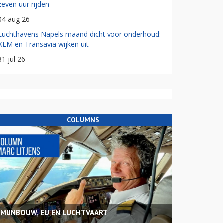
zeven uur rijden'
04 aug 26
Luchthavens Napels maand dicht voor onderhoud:
KLM en Transavia wijken uit
31 jul 26
COLUMNS
MIJNBOUW, EU EN LUCHTVAART