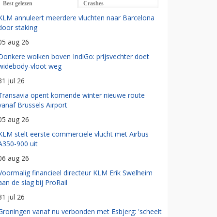
Best gelezen
Crashes
KLM annuleert meerdere vluchten naar Barcelona
door staking
05 aug 26
Donkere wolken boven IndiGo: prijsvechter doet
widebody-vloot weg
31 jul 26
Transavia opent komende winter nieuwe route
vanaf Brussels Airport
05 aug 26
KLM stelt eerste commerciële vlucht met Airbus
A350-900 uit
06 aug 26
Voormalig financieel directeur KLM Erik Swelheim
aan de slag bij ProRail
31 jul 26
Groningen vanaf nu verbonden met Esbjerg: 'scheelt