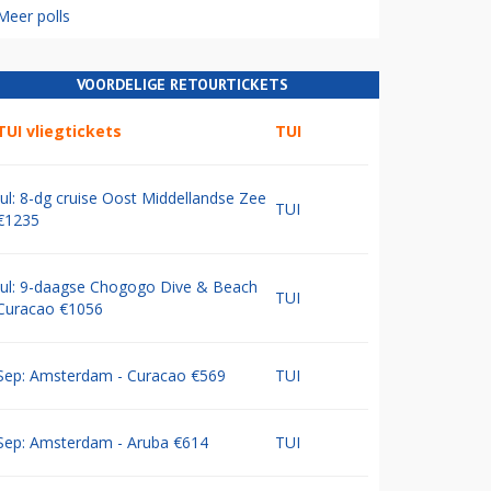
Meer polls
VOORDELIGE RETOURTICKETS
TUI vliegtickets
TUI
Jul: 8-dg cruise Oost Middellandse Zee
TUI
€1235
Jul: 9-daagse Chogogo Dive & Beach
TUI
Curacao €1056
Sep: Amsterdam - Curacao €569
TUI
Sep: Amsterdam - Aruba €614
TUI