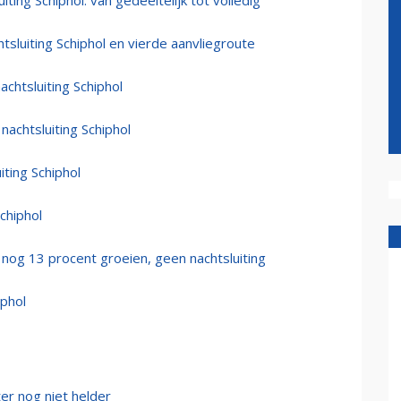
iting Schiphol: van gedeeltelijk tot volledig
tsluiting Schiphol en vierde aanvliegroute
chtsluiting Schiphol
nachtsluiting Schiphol
ting Schiphol
chiphol
 nog 13 procent groeien, geen nachtsluiting
iphol
ter nog niet helder