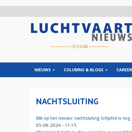
Overslaan
en
naar
de
inhoud
gaan
NIEUWS
COLUMNS & BLOGS
CAREER
NACHTSLUITING
Blik op het nieuws: nachtsluiting Schiphol is n
05-06-2024 - 11:15