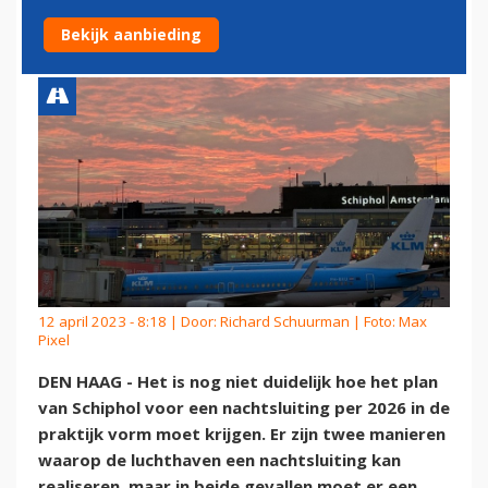
MINISTER NOG NIET HELDER
Bekijk aanbieding
12 april 2023 - 8:18 | Door:
Richard Schuurman
| Foto: Max
Pixel
DEN HAAG - Het is nog niet duidelijk hoe het plan
van Schiphol voor een nachtsluiting per 2026 in de
praktijk vorm moet krijgen. Er zijn twee manieren
waarop de luchthaven een nachtsluiting kan
realiseren, maar in beide gevallen moet er een