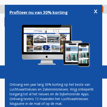
Overslaan
en
x
Digitaal Magazine
Registreer
Check in
naar
Profiteer nu van 30% korting
de
inhoud
gaan
Magazine
Podcasts
Vacatures
Toggl
naviga
Ontvang een jaar lang 30% korting op het beste van
Luchtvaartnieuws en Zakenreisnieuws. Krijg onbeperkt
toegang tot al het nieuws en de bijbehorende Apps.
UITWERKING PLAN VOOR
Ontvang tevens 12 maanden het Luchtvaartnieuws
NACHTSLUITING IS VOOR
Magazine in de mail of op de mat.