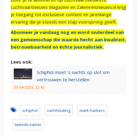
Luchtvaartnieuws Magazine en Zakenreisnieuws.nl krijg
je toegang tot exclusieve content en jarenlange
ervaring die je steeds een stap voorsprong geeft.
Abonneer je vandaag nog en word onderdeel van
een gemeenschap die waarde hecht aan kwaliteit,
betrouwbaarheid en échte journalistiek.
Lees ook:
Schiphol moet 's nachts op slot om
vertrouwen te herstellen
03-04-2023, 22:42
schiphol
nachtsluiting
mark harbers
tweede kamer