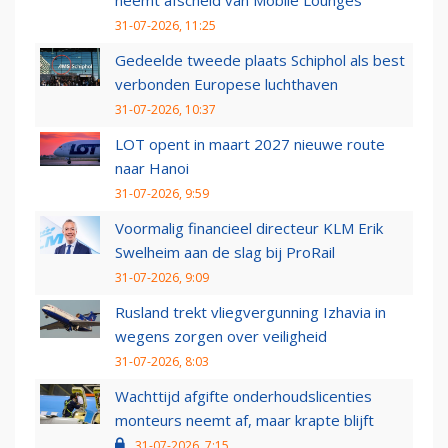
neemt afscheid van Mobile Lounges
31-07-2026, 11:25
Gedeelde tweede plaats Schiphol als best
verbonden Europese luchthaven
31-07-2026, 10:37
LOT opent in maart 2027 nieuwe route
naar Hanoi
31-07-2026, 9:59
Voormalig financieel directeur KLM Erik
Swelheim aan de slag bij ProRail
31-07-2026, 9:09
Rusland trekt vliegvergunning Izhavia in
wegens zorgen over veiligheid
31-07-2026, 8:03
Wachttijd afgifte onderhoudslicenties
monteurs neemt af, maar krapte blijft
31-07-2026, 7:15