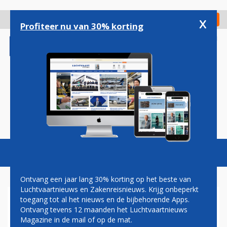
Overslaan
en
x
Digitaal Magazine
Registreer
Check in
naar
Profiteer nu van 30% korting
de
inhoud
gaan
Magazine
Podcasts
Vacatures
Toggl
naviga
Ontvang een jaar lang 30% korting op het beste van
Luchtvaartnieuws en Zakenreisnieuws. Krijg onbeperkt
toegang tot al het nieuws en de bijbehorende Apps.
RICHARD BRANSON
Ontvang tevens 12 maanden het Luchtvaartnieuws
Magazine in de mail of op de mat.