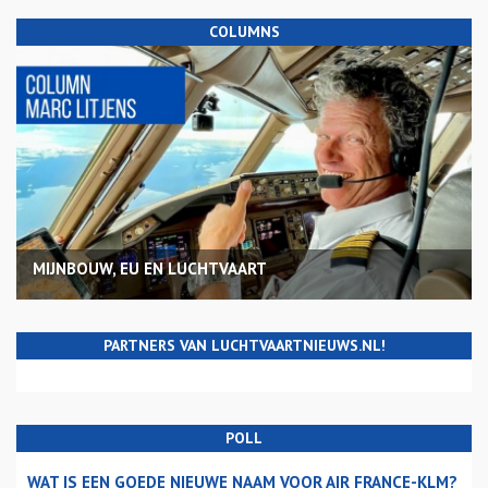
COLUMNS
MIJNBOUW, EU EN LUCHTVAART
PARTNERS VAN LUCHTVAARTNIEUWS.NL!
POLL
WAT IS EEN GOEDE NIEUWE NAAM VOOR AIR FRANCE-KLM?