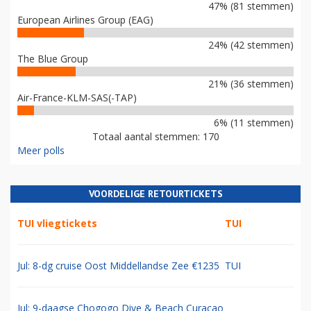
47% (81 stemmen)
European Airlines Group (EAG)
24% (42 stemmen)
The Blue Group
21% (36 stemmen)
Air-France-KLM-SAS(-TAP)
6% (11 stemmen)
Totaal aantal stemmen: 170
Meer polls
VOORDELIGE RETOURTICKETS
TUI vliegtickets
TUI
Jul: 8-dg cruise Oost Middellandse Zee €1235
TUI
Jul: 9-daagse Chogogo Dive & Beach Curacao