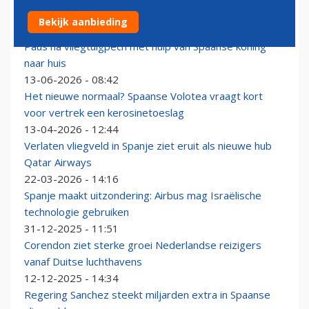
Geruzie over officiële naam vliegveld van Mallorca
Bekijk aanbieding
03-08-2026 - 11:06
Paus na vliegtuigpech met hulp van Spaanse koning
naar huis
13-06-2026 - 08:42
Het nieuwe normaal? Spaanse Volotea vraagt kort
voor vertrek een kerosinetoeslag
13-04-2026 - 12:44
Verlaten vliegveld in Spanje ziet eruit als nieuwe hub
Qatar Airways
22-03-2026 - 14:16
Spanje maakt uitzondering: Airbus mag Israëlische
technologie gebruiken
31-12-2025 - 11:51
Corendon ziet sterke groei Nederlandse reizigers
vanaf Duitse luchthavens
12-12-2025 - 14:34
Regering Sanchez steekt miljarden extra in Spaanse