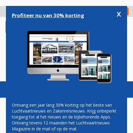
Overslaan
en
x
Digitaal Magazine
Registreer
Check in
naar
Profiteer nu van 30% korting
de
inhoud
gaan
Magazine
Podcasts
Vacatures
Toggl
naviga
Ontvang een jaar lang 30% korting op het beste van
Luchtvaartnieuws en Zakenreisnieuws. Krijg onbeperkt
toegang tot al het nieuws en de bijbehorende Apps.
SPANJE
Ontvang tevens 12 maanden het Luchtvaartnieuws
Magazine in de mail of op de mat.