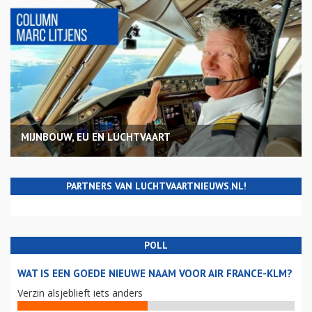
MIJNBOUW, EU EN LUCHTVAART
PARTNERS VAN LUCHTVAARTNIEUWS.NL!
POLL
WAT IS EEN GOEDE NIEUWE NAAM VOOR AIR FRANCE-KLM?
Verzin alsjeblieft iets anders