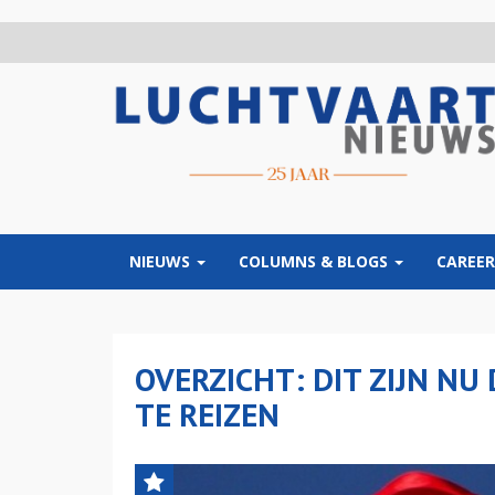
Overslaan
en
naar
de
inhoud
gaan
NIEUWS
COLUMNS & BLOGS
CAREER
OVERZICHT: DIT ZIJN NU
TE REIZEN