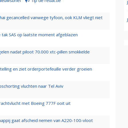
nieuwsbrief
Tip de redactie
hai gecancelled vanwege tyfoon, ook KLM vliegt niet
 tak SAS op laatste moment afgeblazen
elen nadat piloot 70.000 xtc-pillen smokkelde
elling en ziet orderportefeuille verder groeien
chorting vluchten naar Tel Aviv
vrachtvlucht met Boeing 777F ooit uit
happij gaat afscheid nemen van A220-100-vloot