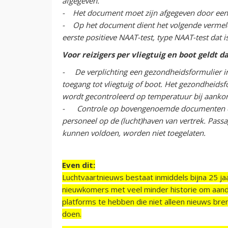
afgegeven.
- Het document moet zijn afgegeven door een 
- Op het document dient het volgende vermel
eerste positieve NAAT-test, type NAAT-test dat i
Voor reizigers per vliegtuig en boot geldt d
- De verplichting een gezondheidsformulier in 
toegang tot vliegtuig of boot. Het gezondheidsf
wordt gecontroleerd op temperatuur bij aanko
- Controle op bovengenoemde documenten en 
personeel op de (lucht)haven van vertrek. Passa
kunnen voldoen, worden niet toegelaten.
Even dit:
Luchtvaartnieuws bestaat inmiddels bijna 25 jaa
nieuwkomers met veel minder historie om aand
platforms te hebben die niet alleen nieuws bre
doen.