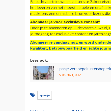
Bij Luchtvaartnieuws en zustersite Zakenreisn
het leveren van het meest actuele en onafhankel
maakt ons een onmisbare bron voor lezers die g
Abonneer je voor exclusieve content:
Door je te abonneren op Luchtvaartnieuws.nl, 
je toegang tot exclusieve content en jarenlang
Abonneer je vandaag nog en word onderde
kwaliteit, betrouwbaarheid en échte journa
Lees ook:
Spanje versoepelt inreisbeperki
05-06-2021, 0:32
spanje