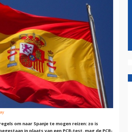
bay
egels om naar Spanje te mogen reizen: zo is
oegestaan in plaats van een PCR-test, mag de PCR-