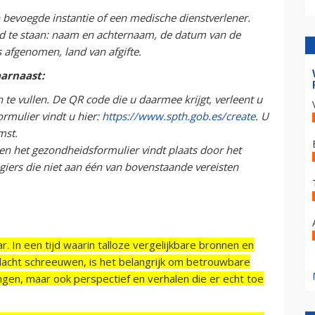
bevoegde instantie of een medische dienstverlener.
d te staan: naam en achternaam, de datum van de
s afgenomen, land van afgifte.
aarnaast:
te vullen. De QR code die u daarmee krijgt, verleent u
ormulier vindt u hier:
https://www.spth.gob.es/create
. U
mst.
het gezondheidsformulier vindt plaats door het
giers die niet aan één van bovenstaande vereisten
r. In een tijd waarin talloze vergelijkbare bronnen en
acht schreeuwen, is het belangrijk om betrouwbare
ngen, maar ook perspectief en verhalen die er echt toe