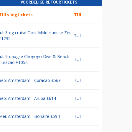
VOORDELIGE RETOURTICKETS
TUI vliegtickets
TUI
Jul: 8-dg cruise Oost Middellandse Zee
TUI
€1235
Jul: 9-daagse Chogogo Dive & Beach
TUI
Curacao €1056
Sep: Amsterdam - Curacao €569
TUI
Sep: Amsterdam - Aruba €614
TUI
Mei: Amsterdam - Bonaire €594
TUI