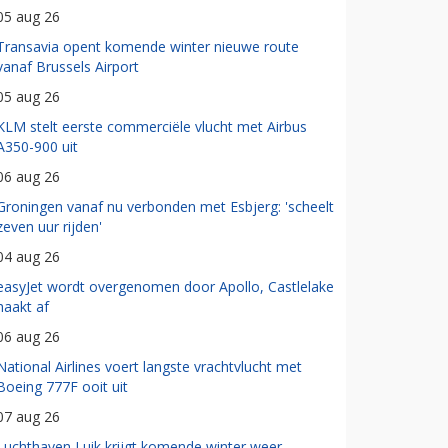
05 aug 26
Transavia opent komende winter nieuwe route
vanaf Brussels Airport
05 aug 26
KLM stelt eerste commerciële vlucht met Airbus
A350-900 uit
06 aug 26
Groningen vanaf nu verbonden met Esbjerg: 'scheelt
zeven uur rijden'
04 aug 26
easyJet wordt overgenomen door Apollo, Castlelake
haakt af
06 aug 26
National Airlines voert langste vrachtvlucht met
Boeing 777F ooit uit
07 aug 26
Luchthaven Luik krijgt komende winter weer