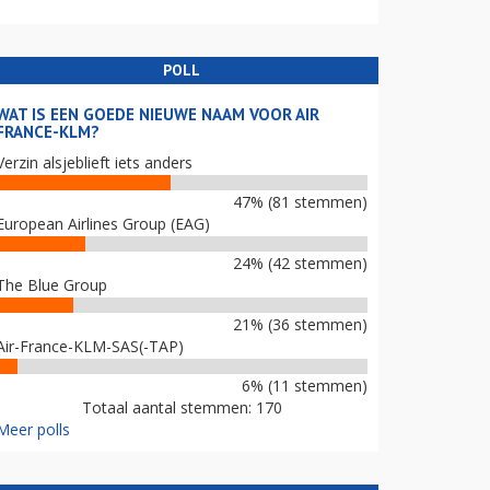
POLL
WAT IS EEN GOEDE NIEUWE NAAM VOOR AIR
FRANCE-KLM?
Verzin alsjeblieft iets anders
47% (81 stemmen)
European Airlines Group (EAG)
24% (42 stemmen)
The Blue Group
21% (36 stemmen)
Air-France-KLM-SAS(-TAP)
6% (11 stemmen)
Totaal aantal stemmen: 170
Meer polls