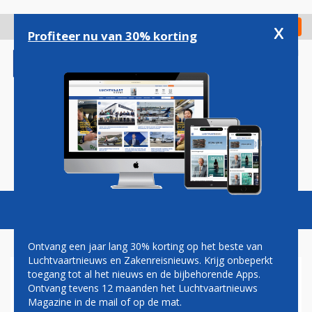
Overslaan
en
x
Digitaal Magazine
Registreer
Check in
naar
Profiteer nu van 30% korting
de
inhoud
gaan
Magazine
Podcasts
Vacatures
Toggl
naviga
Ontvang een jaar lang 30% korting op het beste van
Luchtvaartnieuws en Zakenreisnieuws. Krijg onbeperkt
toegang tot al het nieuws en de bijbehorende Apps.
HEEL SPANJE EN DELEN VAN
Ontvang tevens 12 maanden het Luchtvaartnieuws
FRANKRIJK KRIJGEN ORANJE
Magazine in de mail of op de mat.