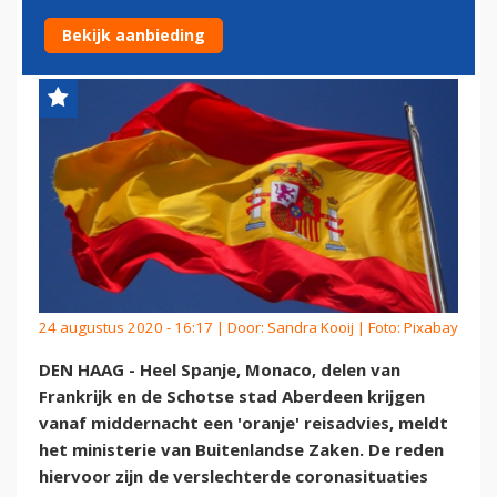
REISADVIES
Bekijk aanbieding
24 augustus 2020 - 16:17 | Door:
Sandra Kooij
| Foto: Pixabay
DEN HAAG - Heel Spanje, Monaco, delen van
Frankrijk en de Schotse stad Aberdeen krijgen
vanaf middernacht een 'oranje' reisadvies, meldt
het ministerie van Buitenlandse Zaken. De reden
hiervoor zijn de verslechterde coronasituaties