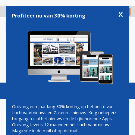
Overslaan
en
x
Digitaal Magazine
Registreer
Check in
naar
Profiteer nu van 30% korting
de
inhoud
gaan
Magazine
Podcasts
Vacatures
Toggl
naviga
Ontvang een jaar lang 30% korting op het beste van
Luchtvaartnieuws en Zakenreisnieuws. Krijg onbeperkt
toegang tot al het nieuws en de bijbehorende Apps.
SPAANS CABINEPERSONEEL
Ontvang tevens 12 maanden het Luchtvaartnieuws
RYANAIR LEGT EIND JUNI
Magazine in de mail of op de mat.