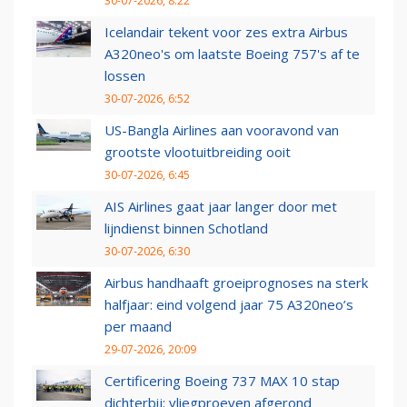
30-07-2026, 8:22
Icelandair tekent voor zes extra Airbus
A320neo's om laatste Boeing 757's af te
lossen
30-07-2026, 6:52
US-Bangla Airlines aan vooravond van
grootste vlootuitbreiding ooit
30-07-2026, 6:45
AIS Airlines gaat jaar langer door met
lijndienst binnen Schotland
30-07-2026, 6:30
Airbus handhaaft groeiprognoses na sterk
halfjaar: eind volgend jaar 75 A320neo’s
per maand
29-07-2026, 20:09
Certificering Boeing 737 MAX 10 stap
dichterbij: vliegproeven afgerond