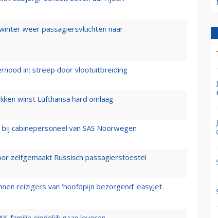
 winter weer passagiersvluchten naar
ernood in: streep door vlootuitbreiding
ukken winst Lufthansa hard omlaag
 bij cabinepersoneel van SAS Noorwegen
voor zelfgemaakt Russisch passagierstoestel
nen reizigers van ‘hoofdpijn bezorgend’ easyJet
X-familie eindelijk gaan leveren