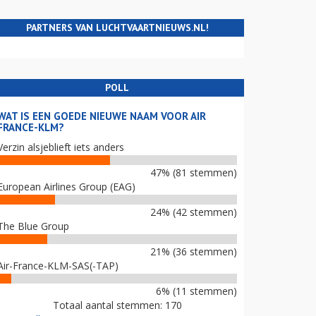
PARTNERS VAN LUCHTVAARTNIEUWS.NL!
POLL
WAT IS EEN GOEDE NIEUWE NAAM VOOR AIR
FRANCE-KLM?
Verzin alsjeblieft iets anders
47% (81 stemmen)
European Airlines Group (EAG)
24% (42 stemmen)
The Blue Group
21% (36 stemmen)
Air-France-KLM-SAS(-TAP)
6% (11 stemmen)
Totaal aantal stemmen: 170