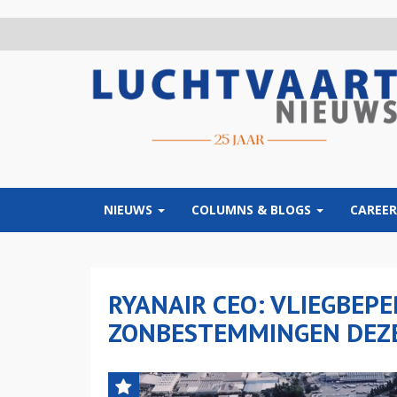
Overslaan
en
naar
de
inhoud
gaan
NIEUWS
COLUMNS & BLOGS
CAREER
RYANAIR CEO: VLIEGBEP
ZONBESTEMMINGEN DEZ