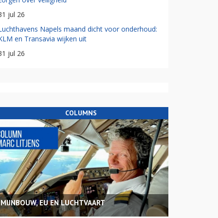
31 jul 26
Luchthavens Napels maand dicht voor onderhoud:
KLM en Transavia wijken uit
31 jul 26
COLUMNS
MIJNBOUW, EU EN LUCHTVAART