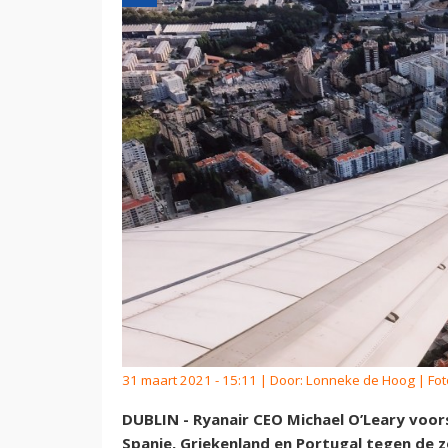
31 maart 2021 - 15:11 | Door:
Lonneke de Hoog
| Fot
DUBLIN - Ryanair CEO Michael O’Leary voor
Spanje, Griekenland en Portugal tegen de 