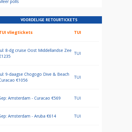
Meer polls
VOORDELIGE RETOURTICKETS
TUI vliegtickets
TUI
Jul: 8-dg cruise Oost Middellandse Zee
TUI
€1235
Jul: 9-daagse Chogogo Dive & Beach
TUI
Curacao €1056
Sep: Amsterdam - Curacao €569
TUI
Sep: Amsterdam - Aruba €614
TUI