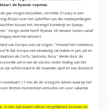
klaart de Ryanair topman.
 dit jaar mogen bezoeken, vertelde O'Leary in een
ing Britain
over het opheffen van die reisbeperkingen.
vluchten tussen het Verenigd Koninkrijk en Spanje,
en." Vorige week heeft Ryanair 26 nieuwe routes vanaf
happij eind mei lanceert.
and van Europa snel zal volgen. "Hoewel het roekeloos
of ik dat Europa een inhaalslag zal maken in juni, juli en
laatsen als Corfu, Santorini, Ibiza." Mede door de
uccesvolle uitrol van de vaccins onder leiding van het
pa zijn achterstand in de maanden april en mei drastisch
ijn routekaart 17 mei als de vroegste datum waarop het
is voor Britten momenteel verboden om voor vakantie
r. In een tijd waarin talloze vergelijkbare bronnen en