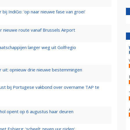
 bij IndiGo: 'op naar nieuwe fase van groei'
 nieuwe route vanaf Brussels Airport
aatschappijen langer weg uit Golfregio
er uit: opnieuw drie nieuwe bestemmingen
rust bij Portugese vakbond over overname TAP te
hol opent op 6 augustus haar deuren
t Esbjerg: 'scheelt zeven uur rijden'