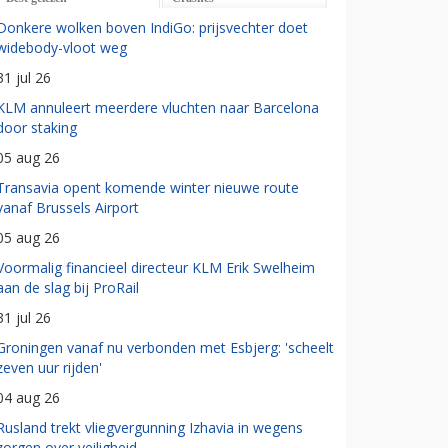
Donkere wolken boven IndiGo: prijsvechter doet
widebody-vloot weg
31 jul 26
KLM annuleert meerdere vluchten naar Barcelona
door staking
05 aug 26
Transavia opent komende winter nieuwe route
vanaf Brussels Airport
05 aug 26
Voormalig financieel directeur KLM Erik Swelheim
aan de slag bij ProRail
31 jul 26
Groningen vanaf nu verbonden met Esbjerg: 'scheelt
zeven uur rijden'
04 aug 26
Rusland trekt vliegvergunning Izhavia in wegens
zorgen over veiligheid