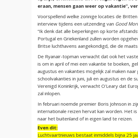
eraan, mensen gaan weer op vakantie”, ver
Voorspellend welke zonnige locaties de Britten
interview tijdens een uitzending van
Good Morn
“Ik denk dat alle beperkingen op korte afstands
Portugal en Griekenland zullen worden opgehev
Britse luchthavens aangekondigd, die de maatsc
De Ryanair-topman verwacht dat ook het vastel
is om in april of mei een vakantie te boeken, gelo
augustus en vakanties mogelijk zal maken naar p
schoolvakanties in juni, juli en augustus en de s
Verenigd Koninkrijk, verwacht O'Leary dat Euro
zal inlopen.
In februari noemde premier Boris Johnson in z
internationale reizen hervat kan worden. Het 
naar het buitenland of in eigen land te reizen.
Even dit:
Luchtvaartnieuws bestaat inmiddels bijna 25 jaa