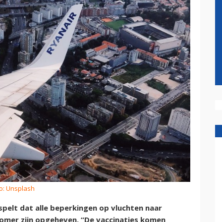
o: Unsplash
spelt dat alle beperkingen op vluchten naar
zomer zijn opgeheven. “De vaccinaties komen