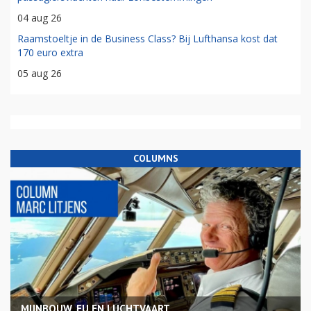
04 aug 26
Raamstoeltje in de Business Class? Bij Lufthansa kost dat
170 euro extra
05 aug 26
COLUMNS
MIJNBOUW, EU EN LUCHTVAART