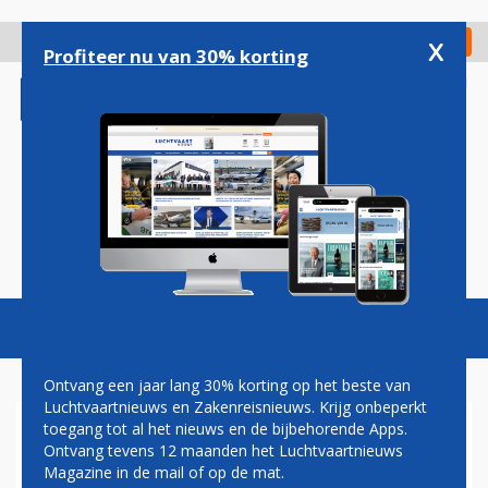
Overslaan
en
x
Digitaal Magazine
Registreer
Check in
naar
Profiteer nu van 30% korting
de
inhoud
gaan
Magazine
Podcasts
Vacatures
Toggl
naviga
Ontvang een jaar lang 30% korting op het beste van
Luchtvaartnieuws en Zakenreisnieuws. Krijg onbeperkt
toegang tot al het nieuws en de bijbehorende Apps.
WALL STREET
Ontvang tevens 12 maanden het Luchtvaartnieuws
Magazine in de mail of op de mat.