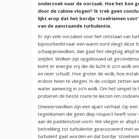
onderzoek naar de oorzaak. Hoe het kon g
door de cabine vlogen? Ik trek geen concl
lijkt erop dat het bordje 'stoelriemen vas
van de aanstaande turbulentie.
Er zijn vele oorzaken voor het ontstaan van tur
bijvoorbeeld naar een warm oord vliegt deze tijd
schaapjeswolken, dan gaat het vliegtuig altijd l
snijden. Wolken zijn opgebouwd uit gecondens
komt er energie vrij die de lucht in zo’n wolk o
en neer schudt. Hoe groter de wolk, hoe instabie
erdoor heen te vliegen. In de cockpit zetten w
water aanwezig in zo’n wolk. Om het simpel te
proberen de beste route te kiezen om zodoende
Onweerswolken zijn een apart verhaal. Op een pa
tegenkomen die geen diep respect heeft voor
aan de paddenstoel vorm. We vliegen er altij
betrekking tot turbulentie geassocieerd met w
turbulent gaat worden en dat bordje 'stoelrieme