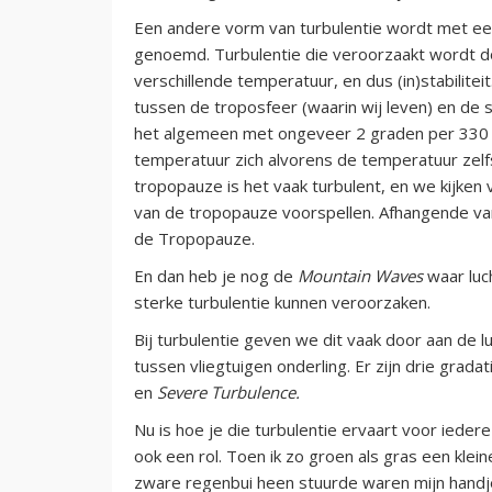
Een andere vorm van turbulentie wordt met e
genoemd. Turbulentie die veroorzaakt wordt 
verschillende temperatuur, en dus (in)stabilit
tussen de troposfeer (waarin wij leven) en de 
het algemeen met ongeveer 2 graden per 330 m
temperatuur zich alvorens de temperatuur zelf
tropopauze is het vaak turbulent, en we kijke
van de tropopauze voorspellen. Afhangende van
de Tropopauze.
En dan heb je nog de
Mountain Waves
waar luc
sterke turbulentie kunnen veroorzaken.
Bij turbulentie geven we dit vaak door aan de 
tussen vliegtuigen onderling. Er zijn drie grada
en
Severe Turbulence.
Nu is hoe je die turbulentie ervaart voor iedere
ook een rol. Toen ik zo groen als gras een klei
zware regenbui heen stuurde waren mijn handje