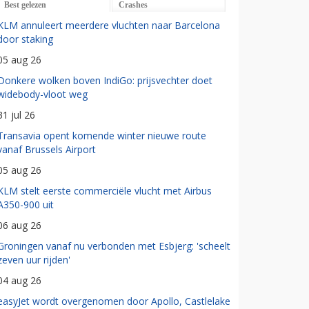
Best gelezen
Crashes
KLM annuleert meerdere vluchten naar Barcelona
door staking
05 aug 26
Donkere wolken boven IndiGo: prijsvechter doet
widebody-vloot weg
31 jul 26
Transavia opent komende winter nieuwe route
vanaf Brussels Airport
05 aug 26
KLM stelt eerste commerciële vlucht met Airbus
A350-900 uit
06 aug 26
Groningen vanaf nu verbonden met Esbjerg: 'scheelt
zeven uur rijden'
04 aug 26
easyJet wordt overgenomen door Apollo, Castlelake