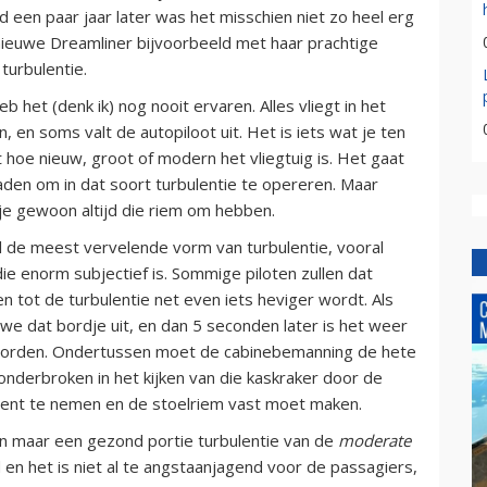
d een paar jaar later was het misschien niet zo heel erg
e nieuwe Dreamliner bijvoorbeeld met haar prachtige
turbulentie.
eb het (denk ik) nog nooit ervaren. Alles vliegt in het
 en soms valt de autopiloot uit. Het is iets wat je ten
t hoe nieuw, groot of modern het vliegtuig is. Het gaat
raden om in dat soort turbulentie te opereren. Maar
e gewoon altijd die riem om hebben.
l de meest vervelende vorm van turbulentie, vooral
die enorm subjectief is. Sommige piloten zullen dat
n tot de turbulentie net even iets heviger wordt. Als
 we dat bordje uit, en dan 5 seconden later is het weer
worden. Ondertussen moet de cabinebemanning de hete
 onderbroken in het kijken van die kaskraker door de
dient te nemen en de stoelriem vast moet maken.
 dan maar een gezond portie turbulentie van de
moderate
d en het is niet al te angstaanjagend voor de passagiers,