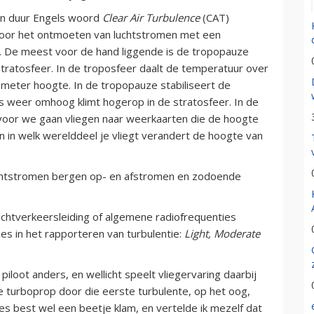
en duur Engels woord
Clear Air Turbulence
(CAT)
door het ontmoeten van luchtstromen met een
eit. De meest voor de hand liggende is de tropopauze
stratosfeer. In de troposfeer daalt de temperatuur over
eter hoogte. In de tropopauze stabiliseert de
s weer omhoog klimt hogerop in de stratosfeer. In de
n voor we gaan vliegen naar weerkaarten die de hoogte
 in welk werelddeel je vliegt verandert de hoogte van
htstromen bergen op- en afstromen en zodoende
luchtverkeersleiding of algemene radiofrequenties
ties in het rapporteren van turbulentie:
Light, Moderate
 piloot anders, en wellicht speelt vliegervaring daarbij
ne turboprop door die eerste turbulente, op het oog,
s best wel een beetje klam, en vertelde ik mezelf dat