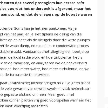
ebeuren dat zoveel passagiers hun eerste
solo
usies voordat het onderzoek is afgerond, maar het
t' aan stond, en dat de vliegers op de hoogte waren
bulentie. Soms kun je het zien aankomen. Als je
 van het jaar, en je ziet tijdens de daling van die
ekker op en neer als de vleugels door die witte pluisjes
eerde waterdamp, en tijdens zo’n condensatie proces
nstabiel maakt. Vandaar dat het vliegtuig een beetje op
ler de lucht in die wolk, en hoe turbulenter het is
e dan de radar aan, en analyseren we de hoeveelheid
 houden: hoe meer water, hoe meer turbulentie, en we
 de turbulentie te ontwijken.
ar (statistische) uitzonderingen na zul je geen piloot
 de vele gevaren van onweerswolken, vaak herkenbaar
d op gepaste afstand omheen. Maar goed, met
olken kunnen piloten vrij goed voorspellen wanneer het
n vast' voortijdig aanzetten.