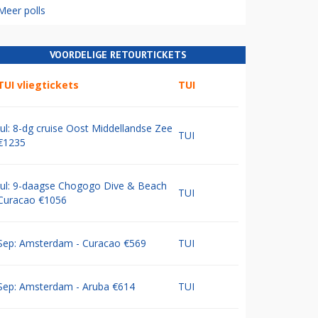
Meer polls
VOORDELIGE RETOURTICKETS
TUI vliegtickets
TUI
Jul: 8-dg cruise Oost Middellandse Zee
TUI
€1235
Jul: 9-daagse Chogogo Dive & Beach
TUI
Curacao €1056
Sep: Amsterdam - Curacao €569
TUI
Sep: Amsterdam - Aruba €614
TUI