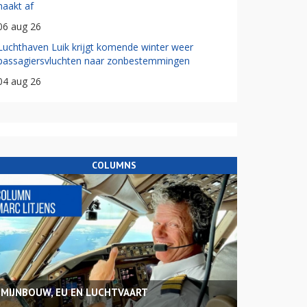
haakt af
06 aug 26
Luchthaven Luik krijgt komende winter weer
passagiersvluchten naar zonbestemmingen
04 aug 26
COLUMNS
MIJNBOUW, EU EN LUCHTVAART