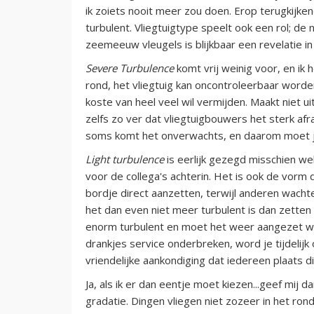
ik zoiets nooit meer zou doen. Erop terugkijken
turbulent. Vliegtuigtype speelt ook een rol; d
zeemeeuw vleugels is blijkbaar een revelatie in 
Severe Turbulence
komt vrij weinig voor, en ik h
rond, het vliegtuig kan oncontroleerbaar worden,
koste van heel veel wil vermijden. Maakt niet ui
zelfs zo ver dat vliegtuigbouwers het sterk af
soms komt het onverwachts, en daarom moet j
Light turbulence
is eerlijk gezegd misschien we
voor de collega's achterin. Het is ook de vorm 
bordje direct aanzetten, terwijl anderen wachte
het dan even niet meer turbulent is dan zetten
enorm turbulent en moet het weer aangezet 
drankjes service onderbreken, word je tijdelijk
vriendelijke aankondiging dat iedereen plaats 
Ja, als ik er dan eentje moet kiezen...geef mij
gradatie. Dingen vliegen niet zozeer in het ron