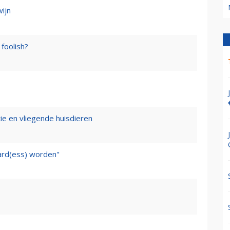
wijn
foolish?
tie en vliegende huisdieren
ward(ess) worden"