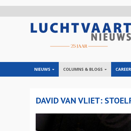
Overslaan
en
naar
de
inhoud
gaan
NIEUWS
COLUMNS & BLOGS
CAREER
DAVID VAN VLIET: STOE