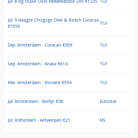
Jul: 8-dg cruise Oost Middellandse Zee €1235
TUI
Jul: 9-daagse Chogogo Dive & Beach Curacao
TUI
€1056
Sep: Amsterdam - Curacao €569
TUI
Sep: Amsterdam - Aruba €614
TUI
Mei: Amsterdam - Bonaire €594
TUI
Jul: Amsterdam - Berlijn €38
Eurostar
Jul: Rotterdam - Antwerpen €21
NS