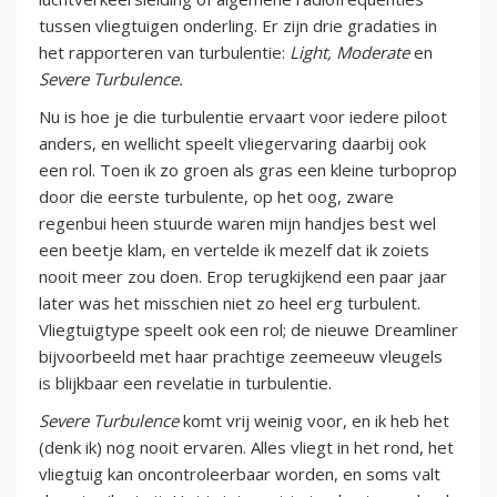
tussen vliegtuigen onderling. Er zijn drie gradaties in
het rapporteren van turbulentie:
Light, Moderate
en
Severe Turbulence.
Nu is hoe je die turbulentie ervaart voor iedere piloot
anders, en wellicht speelt vliegervaring daarbij ook
een rol. Toen ik zo groen als gras een kleine turboprop
door die eerste turbulente, op het oog, zware
regenbui heen stuurde waren mijn handjes best wel
een beetje klam, en vertelde ik mezelf dat ik zoiets
nooit meer zou doen. Erop terugkijkend een paar jaar
later was het misschien niet zo heel erg turbulent.
Vliegtuigtype speelt ook een rol; de nieuwe Dreamliner
bijvoorbeeld met haar prachtige zeemeeuw vleugels
is blijkbaar een revelatie in turbulentie.
Severe Turbulence
komt vrij weinig voor, en ik heb het
(denk ik) nog nooit ervaren. Alles vliegt in het rond, het
vliegtuig kan oncontroleerbaar worden, en soms valt