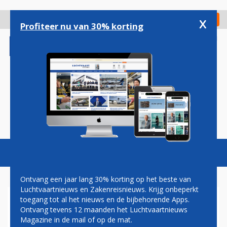
Overslaan
en
x
Digitaal Magazine
Registreer
Check in
naar
Profiteer nu van 30% korting
de
inhoud
gaan
Magazine
Podcasts
Vacatures
Toggl
naviga
Ontvang een jaar lang 30% korting op het beste van
Luchtvaartnieuws en Zakenreisnieuws. Krijg onbeperkt
toegang tot al het nieuws en de bijbehorende Apps.
DAVID VAN VLIET:
Ontvang tevens 12 maanden het Luchtvaartnieuws
STOELRIEMEN
Magazine in de mail of op de mat.