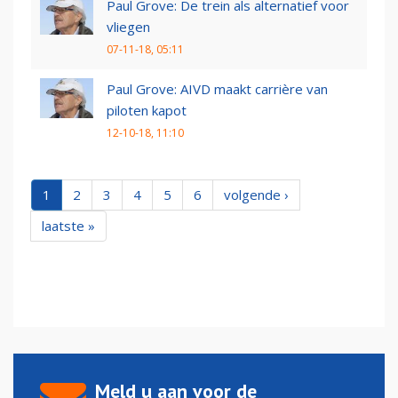
Paul Grove: De trein als alternatief voor
vliegen
07-11-18, 05:11
Paul Grove: AIVD maakt carrière van
piloten kapot
12-10-18, 11:10
1
2
3
4
5
6
volgende ›
laatste »
Meld u aan voor de