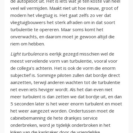
de autopiloot uit. Het is iets wat je ten koste van heel
veel wil vermijden. Maakt niet uit hoe nieuw, groot of
modern het vliegtuig is. Het gaat zelfs zo ver dat
vliegtuigbouwers het sterk afraden om in dat soort
turbulentie te opereren. Maar soms komt het
onverwachts, en daarom moet je gewoon altijd die
riem om hebben.
Light turbulence
is eerlijk gezegd misschien wel de
meest vervelende vorm van turbulentie, vooral voor
de collega's achterin. Het is ook de vorm die enorm
subjectief is. Sommige piloten zullen dat bordje direct
aanzetten, terwijl anderen wachten tot de turbulentie
net even iets heviger wordt. Als het dan even niet
meer turbulent is dan zetten we dat bordje uit, en dan
5 seconden later is het weer enorm turbulent en moet
het weer aangezet worden. Ondertussen moet de
cabinebemanning de hete drankjes service
onderbreken, word je tijdelijk onderbroken in het
kijken van die kaskraker door de vriendelijke