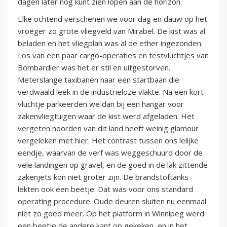
dagen later nog kunt zien lopen aan de horizon.
Elke ochtend verschenen we voor dag en dauw op het
vroeger zo grote vliegveld van Mirabel. De kist was al
beladen en het vliegplan was al de ether ingezonden.
Los van een paar cargo-operaties en testvluchtjes van
Bombardier was het er stil en uitgestorven.
Meterslange taxibanen naar een startbaan die
verdwaald leek in de industrieloze vlakte. Na een kort
vluchtje parkeerden we dan bij een hangar voor
zakenvliegtuigen waar de kist werd afgeladen. Het
vergeten noorden van dit land heeft weinig glamour
vergeleken met hier. Het contrast tussen ons lelijke
eendje, waarvan de verf was weggeschuurd door de
vele landingen op gravel, en de goed in de lak zittende
zakenjets kon niet groter zijn. De brandstoftanks
lekten ook een beetje. Dat was voor ons standard
operating procedure. Oude deuren sluiten nu eenmaal
niet zo goed meer. Op het platform in Winnipeg werd
een beetje de andere kant op gekeken, en in het