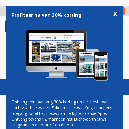
Overslaan
en
x
Digitaal Magazine
Registreer
Check in
naar
Profiteer nu van 30% korting
de
inhoud
gaan
Magazine
Podcasts
Vacatures
Toggl
naviga
Ontvang een jaar lang 30% korting op het beste van
Luchtvaartnieuws en Zakenreisnieuws. Krijg onbeperkt
toegang tot al het nieuws en de bijbehorende Apps.
DAVID VAN VLIET: YUL
Ontvang tevens 12 maanden het Luchtvaartnieuws
Magazine in de mail of op de mat.