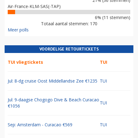
21% (36 stemmen)
Air-France-KLM-SAS(-TAP)
6% (11 stemmen)
Totaal aantal stemmen: 170
Meer polls
VOORDELIGE RETOURTICKETS
TUI vliegtickets
TUI
Jul: 8-dg cruise Oost Middellandse Zee €1235
TUI
Jul: 9-daagse Chogogo Dive & Beach Curacao
TUI
€1056
Sep: Amsterdam - Curacao €569
TUI