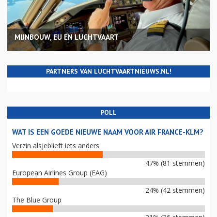
MIJNBOUW, EU EN LUCHTVAART
PARTNERS VAN LUCHTVAARTNIEUWS.NL!
POLL
WAT IS EEN GOEDE NIEUWE NAAM VOOR AIR FRANCE-KLM?
Verzin alsjeblieft iets anders
47% (81 stemmen)
European Airlines Group (EAG)
24% (42 stemmen)
The Blue Group