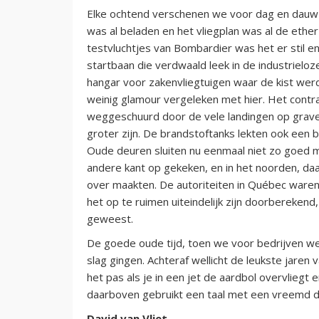
Elke ochtend verschenen we voor dag en dauw o
was al beladen en het vliegplan was al de ethe
testvluchtjes van Bombardier was het er stil e
startbaan die verdwaald leek in de industrieloz
hangar voor zakenvliegtuigen waar de kist wer
weinig glamour vergeleken met hier. Het contra
weggeschuurd door de vele landingen op gravel,
groter zijn. De brandstoftanks lekten ook een 
Oude deuren sluiten nu eenmaal niet zo goed 
andere kant op gekeken, en in het noorden, daa
over maakten. De autoriteiten in Québec waren
het op te ruimen uiteindelijk zijn doorberekend
geweest.
De goede oude tijd, toen we voor bedrijven w
slag gingen. Achteraf wellicht de leukste jaren v
het pas als je in een jet de aardbol overvliegt
daarboven gebruikt een taal met een vreemd dial
David van Vliet