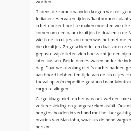
worden...
Tijdens de zomermaanden kregen we niet genoeg
Indianenreservaten tijdens 'kantooruren' plaat
in het donker hoort te maken moesten we elke
komen om een paar circuitjes te draaien in de Me
wie ik de circuitjes zou doen was het met m
die circuitjes. Zo geschiedde, en daar zaten ze 
gepaste wijze lieten zien hoe zacht je een bijn
laten kussen. Beide dames waren onder de indru
dag. Daar we al zolang niet 's nachts hadden 
aan boord hebben ten tijde van de circuitjes. H
toeval op zo'n expeditie gestuurd naar Montre
cargo te vliegen.
Cargo klaagt niet, en het was ook wel een lux
verkeersleiding en gladgestreken asfalt. Ook m
hoogtes houden in verband met het bergachtige
prairies van Manitoba, waar als de hond wegre
horizon.