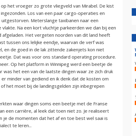
p het vroeger zo grote vliegveld van Mirabel. De kist
r ingezonden. Los van een paar cargo-operaties en
n uitgestorven. Meterslange taxibanen naar een
e vlakte. Na een kort vluchtje parkeerden we dan bij een
d afgeladen. Het vergeten noorden van dit land heeft
st tussen ons lelijke eendje, waarvan de verf was
 en de goed in de lak zittende zakenjets kon niet
beetje. Dat was voor ons standard operating procedure.
meer. Op het platform in Winnipeg werd een beetje de
r was het een van de laatste dingen waar ze zich druk
 er minder van gediend en ik denk dat de kosten om
, of het moet bij de landingsgelden zijn inbegrepen
erkten waar dingen soms een beetje met de Franse
an een carrière, al leek dat toen niet zo. Je realiseert
 en je de momenten dat het af en toe best wel saai is
ect te leren...