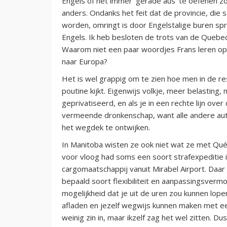
Engels of het immer ‘gerade aus’ te oefenen z
anders. Ondanks het feit dat de provincie, die
worden, omringt is door Engelstalige buren s
Engels. Ik heb besloten de trots van de Quebe
Waarom niet een paar woordjes Frans leren op
naar Europa?
Het is wel grappig om te zien hoe men in de re
poutine kijkt. Eigenwijs volkje, meer belasting,
geprivatiseerd, en als je in een rechte lijn ov
vermeende dronkenschap, want alle andere aut
het wegdek te ontwijken.
In Manitoba wisten ze ook niet wat ze met Qué
voor vloog had soms een soort strafexpeditie 
cargomaatschappij vanuit Mirabel Airport. Daa
bepaald soort flexibiliteit en aanpassingsvermo
mogelijkheid dat je uit de uren zou kunnen lop
afladen en jezelf wegwijs kunnen maken met ee
weinig zin in, maar ikzelf zag het wel zitten. 