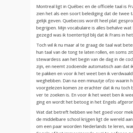
Montreal ligt in Québec en de officiële taal is
zien het als een soort belediging dat de twee ta
gelijk geven. Quebecois wordt heel plat gespro
begrijpen. Mijn vocabulaire is alles behalve wa
gezegd was ik toentertijd blij dat ik Frans in 
Toch wil ik nu maar al te graag de taal wat be
hun taal van de tong te laten rollen, en soms zit 
stewardess aan het begin van de dag in de cock
zijn, en neemt zodoende automatisch aan dat ik 
te pakken en voor ik het weet ben ik verdwaald
weghebben. Dan na een minuutje ofzo waarin he
voorgelezen komen ze erachter dat ik nu toch
ver te zoeken is. En voor ik het weet ben ik w
ging en wordt het betoog in het Engels afgeron
Wat dat betreft hebben we het goed voor meka
de middelbare school krijgen ligt de wereld a
om een paar woorden Nederlands te leren, want