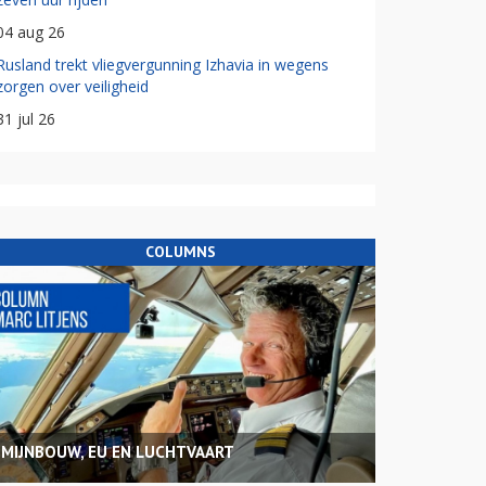
04 aug 26
Rusland trekt vliegvergunning Izhavia in wegens
zorgen over veiligheid
31 jul 26
COLUMNS
MIJNBOUW, EU EN LUCHTVAART