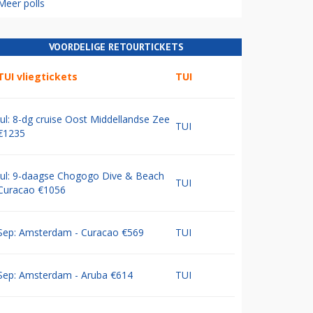
Meer polls
VOORDELIGE RETOURTICKETS
TUI vliegtickets
TUI
Jul: 8-dg cruise Oost Middellandse Zee
TUI
€1235
Jul: 9-daagse Chogogo Dive & Beach
TUI
Curacao €1056
Sep: Amsterdam - Curacao €569
TUI
Sep: Amsterdam - Aruba €614
TUI