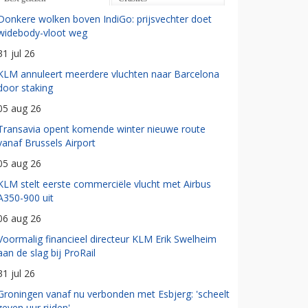
Donkere wolken boven IndiGo: prijsvechter doet
widebody-vloot weg
31 jul 26
KLM annuleert meerdere vluchten naar Barcelona
door staking
05 aug 26
Transavia opent komende winter nieuwe route
vanaf Brussels Airport
05 aug 26
KLM stelt eerste commerciële vlucht met Airbus
A350-900 uit
06 aug 26
Voormalig financieel directeur KLM Erik Swelheim
aan de slag bij ProRail
31 jul 26
Groningen vanaf nu verbonden met Esbjerg: 'scheelt
zeven uur rijden'