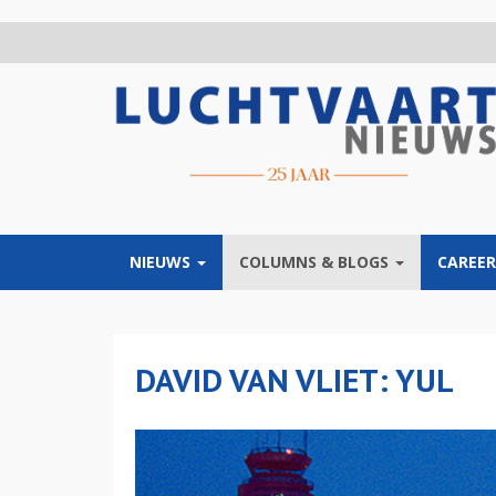
Overslaan
en
naar
de
inhoud
gaan
NIEUWS
COLUMNS & BLOGS
CAREER
DAVID VAN VLIET: YUL