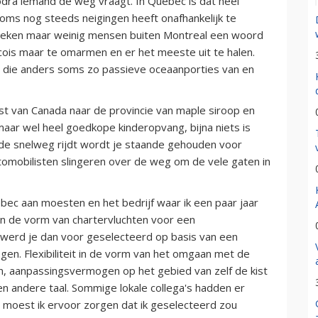
odra iemand de weg vraagt. In Québec is dat heel
 soms nog steeds neigingen heeft onafhankelijk te
preken maar weinig mensen buiten Montreal een woord
cois maar te omarmen en er het meeste uit te halen.
 die anders soms zo passieve oceaanporties van en
st van Canada naar de provincie van maple siroop en
 maar wel heel goedkope kinderopvang, bijna niets is
er de snelweg rijdt wordt je staande gehouden voor
omobilisten slingeren over de weg om de vele gaten in
bec aan moesten en het bedrijf waar ik een paar jaar
in de vorm van chartervluchten voor een
r werd je dan voor geselecteerd op basis van een
gen. Flexibiliteit in de vorm van het omgaan met de
en, aanpassingsvermogen op het gebied van zelf de kist
n andere taal. Sommige lokale collega's hadden er
Dus moest ik ervoor zorgen dat ik geselecteerd zou