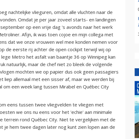
 nachtelijke vlieguren, omdat alle vluchten naar de
svonden. Omdat je per jaar zoveel starts- en landingen
 september op een vrije dag 's avonds naar het werk
troliner. Afijn, ik was toen cojoe en mijn collega met
e eens dat we onze vrouwen wel mee konden nemen voor
op de eerste rij achter de open cockpit terwijl wij op
a lege Metro het asfalt van baantje 36 op Winnipeg kan
k natuurlijk, maar de chef niet zo bleek de volgende
gevlogen mochten we op papier dus ook geen passagiers
et liep allemaal met een sisser af, maar we werden bij
al om een week lang tussen Mirabel en Québec City
e om eens tussen twee vliegvelden te vliegen met
oesten we ons nu eens voor het 'echie' aan minimale
 terrein rond Québec City. Niet te vergelijken met de
nt je hem twee dagen later nog kunt zien lopen aan de