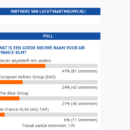
PARTNERS VAN LUCHTVAARTNIEUWS.NL!
POLL
WAT IS EEN GOEDE NIEUWE NAAM VOOR AIR
FRANCE-KLM?
Verzin alsjeblieft iets anders
47% (81 stemmen)
European Airlines Group (EAG)
24% (42 stemmen)
The Blue Group
21% (36 stemmen)
Air-France-KLM-SAS(-TAP)
6% (11 stemmen)
Totaal aantal stemmen: 170