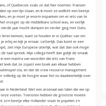
 Frans, of Quebecois zoals ze dat hier noemen. Fransen
len op een lijn staan, en ik moet ze wellicht een beetje
ken, en je moet je enorm inspannen om er iets van te
t het vroeger op de middelbare school was, en eerlijk
het vierde jaar mocht dumpen en verder ging met Duits.
ter leren kennen, want ze houden er in Québec van om
je erbij en kijk je ernaar. Letterlijk. Dan komt er een
pit, ziet mijn Europese uiterlijk, wat dat dan ook moge
de taal spreek. Mijn collega heeft dan gelijk de smaak
 in een mantra van woorden die iets van Frans
t leek dat ze zojuist een boek aan elkaar hebben
 buitenspel sta, en dat de crew resource management
eer volledig op de hoogte waar het nu daadwerkelijk over
d.
ar in Nederland. Met een arsenaal aan talen die we op
an onze voeten. Toeristen hebben de grootste moeite
 zo'n beetje elke Hollander staat te popelen z'n