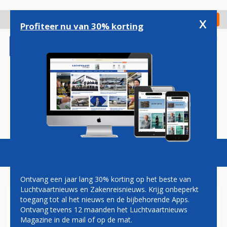
Overslaan
en
x
Digitaal Magazine
Registreer
Check in
naar
Profiteer nu van 30% korting
de
inhoud
gaan
Magazine
Podcasts
Vacatures
Toggl
naviga
Ontvang een jaar lang 30% korting op het beste van
Luchtvaartnieuws en Zakenreisnieuws. Krijg onbeperkt
toegang tot al het nieuws en de bijbehorende Apps.
GUILLAUME BURGHOUWT: DE
Ontvang tevens 12 maanden het Luchtvaartnieuws
BLOEMPJES VAN CATHARINA
Magazine in de mail of op de mat.