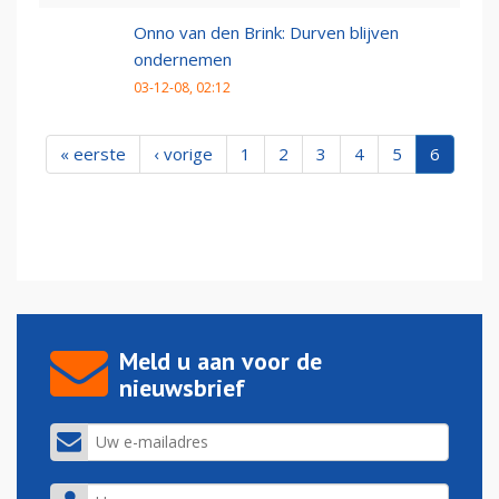
Onno van den Brink: Durven blijven
ondernemen
03-12-08, 02:12
« eerste
‹ vorige
1
2
3
4
5
6
Meld u aan voor de
nieuwsbrief