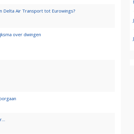
an Delta Air Transport tot Eurowings?
Dijksma over dwingen
doorgaan
er…