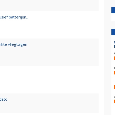
sief batterijen...
kte vliegtuigen
 dato