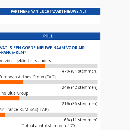
PARTNERS VAN LUCHTVAARTNIEUWS.NL!
POLL
WAT IS EEN GOEDE NIEUWE NAAM VOOR AIR
FRANCE-KLM?
Verzin alsjeblieft iets anders
47% (81 stemmen)
European Airlines Group (EAG)
24% (42 stemmen)
The Blue Group
21% (36 stemmen)
Air-France-KLM-SAS(-TAP)
6% (11 stemmen)
Totaal aantal stemmen: 170