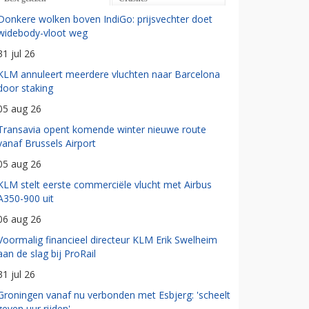
Donkere wolken boven IndiGo: prijsvechter doet
widebody-vloot weg
31 jul 26
KLM annuleert meerdere vluchten naar Barcelona
door staking
05 aug 26
Transavia opent komende winter nieuwe route
vanaf Brussels Airport
05 aug 26
KLM stelt eerste commerciële vlucht met Airbus
A350-900 uit
06 aug 26
Voormalig financieel directeur KLM Erik Swelheim
aan de slag bij ProRail
31 jul 26
Groningen vanaf nu verbonden met Esbjerg: 'scheelt
zeven uur rijden'