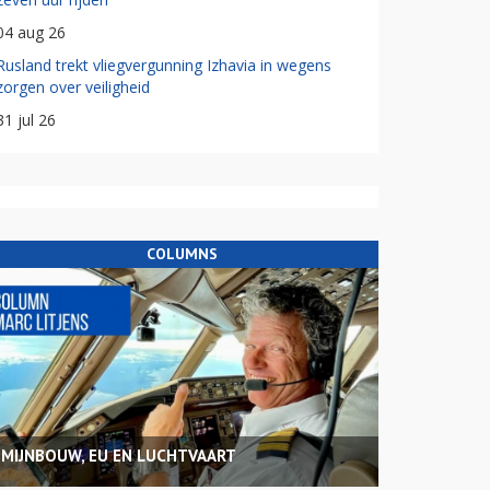
04 aug 26
Rusland trekt vliegvergunning Izhavia in wegens
zorgen over veiligheid
31 jul 26
COLUMNS
MIJNBOUW, EU EN LUCHTVAART