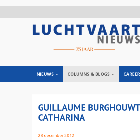
Overslaan
en
naar
de
inhoud
gaan
NIEUWS
COLUMNS & BLOGS
CAREER
GUILLAUME BURGHOUWT:
CATHARINA
23 december 2012