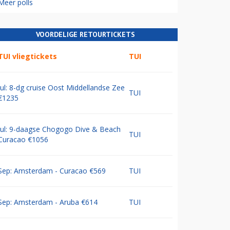
Meer polls
VOORDELIGE RETOURTICKETS
TUI vliegtickets
TUI
Jul: 8-dg cruise Oost Middellandse Zee
TUI
€1235
Jul: 9-daagse Chogogo Dive & Beach
TUI
Curacao €1056
Sep: Amsterdam - Curacao €569
TUI
Sep: Amsterdam - Aruba €614
TUI