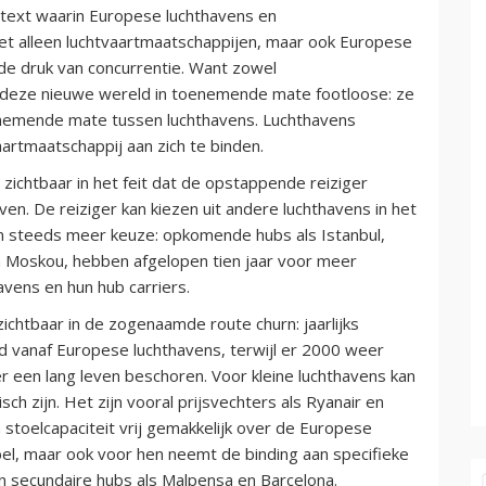
ntext waarin Europese luchthavens en
iet alleen luchtvaartmaatschappijen, maar ook Europese
e druk van concurrentie. Want zowel
in deze nieuwe wereld in toenemende mate footloose: ze
nemende mate tussen luchthavens. Luchthavens
rtmaatschappij aan zich te binden.
zichtbaar in het feit dat de opstappende reiziger
ven. De reiziger kan kiezen uit andere luchthavens in het
en steeds meer keuze: opkomende hubs als Istanbul,
n Moskou, hebben afgelopen tien jaar voor meer
vens en hun hub carriers.
zichtbaar in de zogenaamde route churn: jaarlijks
vanaf Europese luchthavens, terwijl er 2000 weer
r een lang leven beschoren. Voor kleine luchthavens kan
h zijn. Het zijn vooral prijsvechters als Ryanair en
n stoelcapaciteit vrij gemakkelijk over de Europese
ibel, maar ook voor hen neemt de binding aan specifieke
n secundaire hubs als Malpensa en Barcelona.