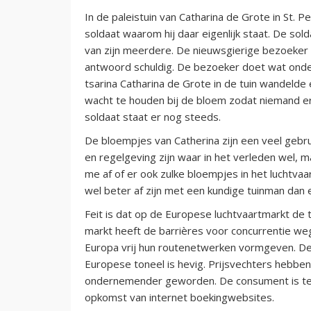
In de paleistuin van Catharina de Grote in St. 
soldaat waarom hij daar eigenlijk staat. De sol
van zijn meerdere. De nieuwsgierige bezoeker ste
antwoord schuldig. De bezoeker doet wat ond
tsarina Catharina de Grote in de tuin wandelde
wacht te houden bij de bloem zodat niemand er
soldaat staat er nog steeds.
De bloempjes van Catherina zijn een veel geb
en regelgeving zijn waar in het verleden wel, 
me af of er ook zulke bloempjes in het luchtvaa
wel beter af zijn met een kundige tuinman dan 
Feit is dat op de Europese luchtvaartmarkt de t
markt heeft de barrières voor concurrentie w
Europa vrij hun routenetwerken vormgeven. De
Europese toneel is hevig. Prijsvechters hebben
ondernemender geworden. De consument is tege
opkomst van internet boekingwebsites.