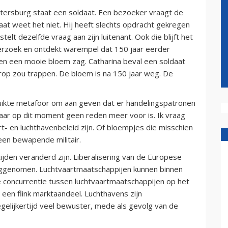
Petersburg staat een soldaat. Een bezoeker vraagt de
daat weet het niet. Hij heeft slechts opdracht gekregen
lt dezelfde vraag aan zijn luitenant. Ook die blijft het
erzoek en ontdekt warempel dat 150 jaar eerder
 en een mooie bloem zag. Catharina beval een soldaat
op zou trappen. De bloem is na 150 jaar weg. De
ruikte metafoor om aan geven dat er handelingspatronen
maar op dit moment geen reden meer voor is. Ik vraag
rt- en luchthavenbeleid zijn. Of bloempjes die misschien
een bewapende militair.
ijden veranderd zijn. Liberalisering van de Europese
eggenomen. Luchtvaartmaatschappijen kunnen binnen
 concurrentie tussen luchtvaartmaatschappijen op het
 een flink marktaandeel. Luchthavens zijn
lijkertijd veel bewuster, mede als gevolg van de