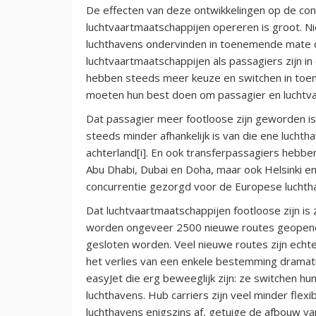
De effecten van deze ontwikkelingen op de co
luchtvaartmaatschappijen opereren is groot. N
luchthavens ondervinden in toenemende mate d
luchtvaartmaatschappijen als passagiers zijn 
hebben steeds meer keuze en switchen in toe
moeten hun best doen om passagier en luchtvaa
Dat passagier meer footloose zijn geworden is 
steeds minder afhankelijk is van die ene luchtha
achterland[i]. En ook transferpassagiers hebb
Abu Dhabi, Dubai en Doha, maar ook Helsinki e
concurrentie gezorgd voor de Europese luchtha
Dat luchtvaartmaatschappijen footloose zijn is 
worden ongeveer 2500 nieuwe routes geopend 
gesloten worden. Veel nieuwe routes zijn echte
het verlies van een enkele bestemming dramatisc
easyJet die erg beweeglijk zijn: ze switchen hu
luchthavens. Hub carriers zijn veel minder flex
luchthavens enigszins af, getuige de afbouw va