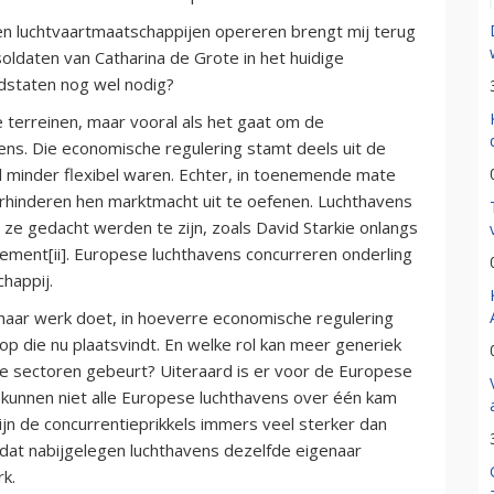
en luchtvaartmaatschappijen opereren brengt mij terug
oldaten van Catharina de Grote in het huidige
idstaten nog wel nodig?
 terreinen, maar vooral als het gaat om de
ns. Die economische regulering stamt deels uit de
el minder flexibel waren. Echter, in toenemende mate
rhinderen hen marktmacht uit te oefenen. Luchthavens
at ze gedacht werden te zijn, zoals David Starkie onlangs
ement[ii]. Europese luchthavens concurreren onderling
happij.
haar werk doet, in hoeverre economische regulering
rop die nu plaatsvindt. En welke rol kan meer generiek
re sectoren gebeurt? Uiteraard is er voor de Europese
e kunnen niet alle Europese luchthavens over één kam
jn de concurrentieprikkels immers veel sterker dan
 dat nabijgelegen luchthavens dezelfde eigenaar
rk.