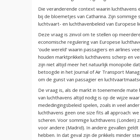
Die veranderende context waarin luchthavens 
bij de bloemetjes van Catharina. Zijn sommige s
luchtvaart- en luchthavenbeleid van Europese l
Deze vraag is zinvol om te stellen op meerdere
economische regulering van Europese luchthave
‘oude wereld’ waarin passagiers en airlines ve
houden marktprikkels luchthavens scherp en ve
zijn niet altijd meer het natuurlijk monopolie d
betoogde in het Journal of Air Transport Manag
om de gunst van passagier en luchtvaartmaatsc
De vraag is, als de markt in toenemende mate 
van luchthavens altijd nodig is op de wijze waa
mededingingsbeleid spelen, zoals in veel ande
luchthavens geen one size fits all approach: w
scheren. Voor sommige luchthavens (Londen) zi
voor andere (Madrid). In andere gevallen geldt
hebben. In dat geval zijn de prikkels minder ste