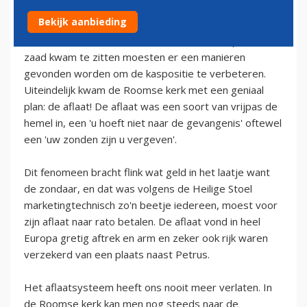
10 september 2009
Bekijk aanbieding
Toen de roomse kerk in de middeleeuwen op zwart
zaad kwam te zitten moesten er een manieren
gevonden worden om de kaspositie te verbeteren.
Uiteindelijk kwam de Roomse kerk met een geniaal
plan: de aflaat! De aflaat was een soort van vrijpas de
hemel in, een 'u hoeft niet naar de gevangenis' oftewel
een 'uw zonden zijn u vergeven'.
Dit fenomeen bracht flink wat geld in het laatje want
de zondaar, en dat was volgens de Heilige Stoel
marketingtechnisch zo'n beetje iedereen, moest voor
zijn aflaat naar rato betalen. De aflaat vond in heel
Europa gretig aftrek en arm en zeker ook rijk waren
verzekerd van een plaats naast Petrus.
Het aflaatsysteem heeft ons nooit meer verlaten. In
de Roomse kerk kan men nog steeds naar de