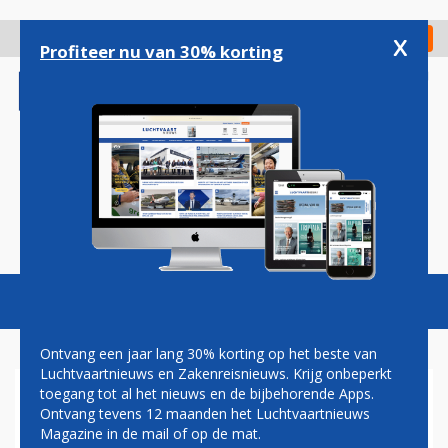
Overslaan
en
x
Digitaal Magazine
Registreer
Check in
naar
Profiteer nu van 30% korting
de
inhoud
gaan
Magazine
Podcasts
Vacatures
Toggl
naviga
Ontvang een jaar lang 30% korting op het beste van
Luchtvaartnieuws en Zakenreisnieuws. Krijg onbeperkt
toegang tot al het nieuws en de bijbehorende Apps.
HARRY HAAS: DE AFLAAT
Ontvang tevens 12 maanden het Luchtvaartnieuws
Magazine in de mail of op de mat.