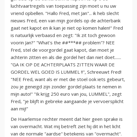
luchtvaartregels van toepassing zijn moet u nu uw
vriend opbellen. "Hallo Fred, met Jan"... ik heb slecht
nieuws Fred, een van mijn gordels op de achterbank
gaat net kapot en ik kan je niet op komen halen!" Fred
is natuurlijk verbaasd en zegt: "Ik zit toch gewoon
voorin Jan?" "What's the ##***## problem"? NEE
Fred, stel de voorgordel gaat kapot, dan moet je
achterin zitten en als die gordel het dan niet doet.......
"GA IK OP DE ACHTERPLAATS ZITTEN WAAR DE
GORDEL WEL GOED IS LUMMEL !!", Schreeuwt Fred!
"NEE Fred, want als er met die stoel ook iets gebeurt,
zou je geneigd zijn zonder gordel plaats te nemen in
mijn auto!" "Ik krijg 250 euro van jou, LUMMEL", zegt
Fred, "je blijft in gebreke aangaande je vervoersplicht
aan mij!"
De Haarlemse rechter meent dat hier geen sprake is
van overmacht. Wat mij betreft ziet hij dit in het licht
van de normale "aardse" betekenis van "overmacht".