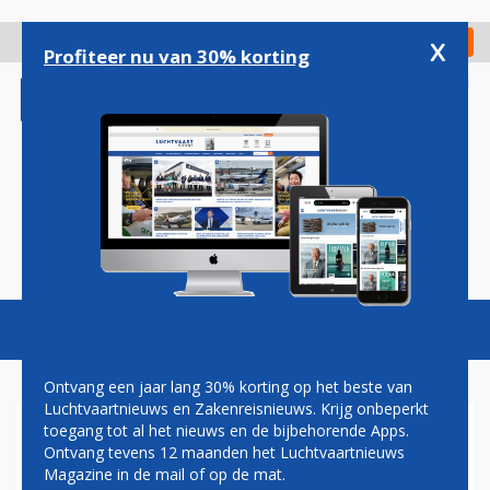
Overslaan
en
x
Digitaal Magazine
Registreer
Check in
naar
Profiteer nu van 30% korting
de
inhoud
gaan
Magazine
Podcasts
Vacatures
Toggl
naviga
Ontvang een jaar lang 30% korting op het beste van
Luchtvaartnieuws en Zakenreisnieuws. Krijg onbeperkt
toegang tot al het nieuws en de bijbehorende Apps.
HARRY HAAS: HET VERSCHIL
Ontvang tevens 12 maanden het Luchtvaartnieuws
TUSSEN VLIEGTUIGEN EN
Magazine in de mail of op de mat.