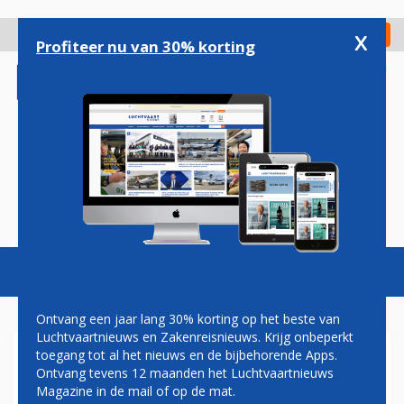
Overslaan
en
x
Digitaal Magazine
Registreer
Check in
naar
Profiteer nu van 30% korting
de
inhoud
gaan
Magazine
Podcasts
Vacatures
Toggl
naviga
Ontvang een jaar lang 30% korting op het beste van
Luchtvaartnieuws en Zakenreisnieuws. Krijg onbeperkt
toegang tot al het nieuws en de bijbehorende Apps.
HARRY HAAS: HET VERSCHIL
Ontvang tevens 12 maanden het Luchtvaartnieuws
TUSSEN VLIEGTUIGEN EN
Magazine in de mail of op de mat.