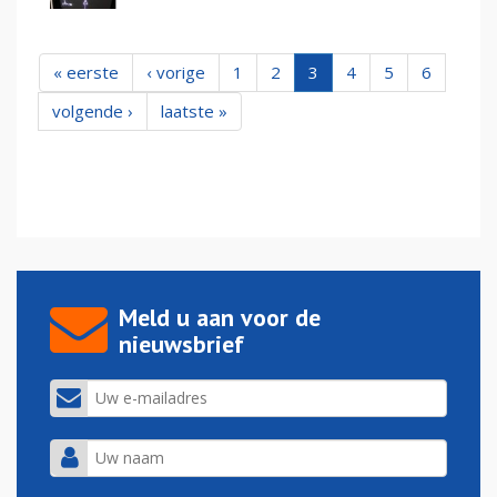
« eerste
‹ vorige
1
2
3
4
5
6
volgende ›
laatste »
Meld u aan voor de
nieuwsbrief