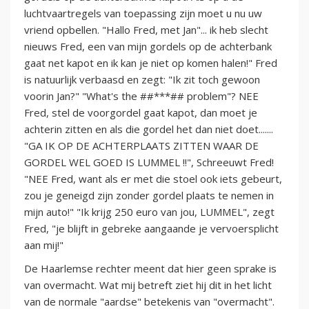
luchtvaartregels van toepassing zijn moet u nu uw
vriend opbellen. "Hallo Fred, met Jan"... ik heb slecht
nieuws Fred, een van mijn gordels op de achterbank
gaat net kapot en ik kan je niet op komen halen!" Fred
is natuurlijk verbaasd en zegt: "Ik zit toch gewoon
voorin Jan?" "What's the ##***## problem"? NEE
Fred, stel de voorgordel gaat kapot, dan moet je
achterin zitten en als die gordel het dan niet doet.......
"GA IK OP DE ACHTERPLAATS ZITTEN WAAR DE
GORDEL WEL GOED IS LUMMEL !!", Schreeuwt Fred!
"NEE Fred, want als er met die stoel ook iets gebeurt,
zou je geneigd zijn zonder gordel plaats te nemen in
mijn auto!" "Ik krijg 250 euro van jou, LUMMEL", zegt
Fred, "je blijft in gebreke aangaande je vervoersplicht
aan mij!"
De Haarlemse rechter meent dat hier geen sprake is
van overmacht. Wat mij betreft ziet hij dit in het licht
van de normale "aardse" betekenis van "overmacht".