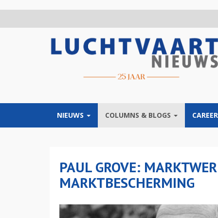
Overslaan
en
naar
de
inhoud
gaan
NIEUWS
COLUMNS & BLOGS
CAREER
PAUL GROVE: MARKTWER
MARKTBESCHERMING