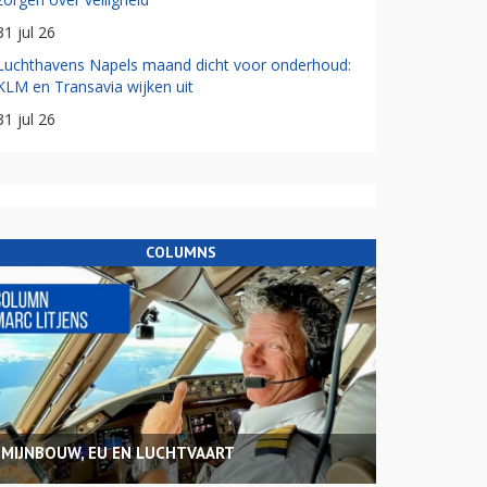
31 jul 26
Luchthavens Napels maand dicht voor onderhoud:
KLM en Transavia wijken uit
31 jul 26
COLUMNS
MIJNBOUW, EU EN LUCHTVAART