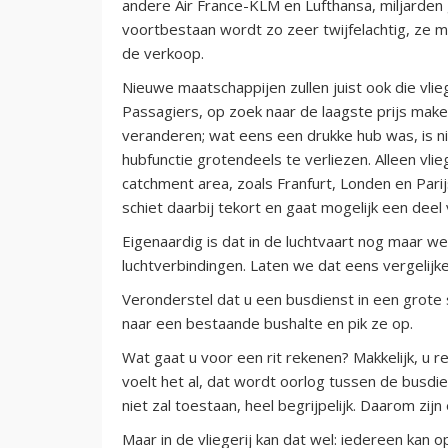
andere Air France-KLM en Lufthansa, miljarde
voortbestaan wordt zo zeer twijfelachtig, ze m
de verkoop.
Nieuwe maatschappijen zullen juist ook die v
Passagiers, op zoek naar de laagste prijs ma
veranderen; wat eens een drukke hub was, is nie
hubfunctie grotendeels te verliezen. Alleen vl
catchment area, zoals Franfurt, Londen en Parij
schiet daarbij tekort en gaat mogelijk een deel 
Eigenaardig is dat in de luchtvaart nog maar w
luchtverbindingen. Laten we dat eens vergelijk
Veronderstel dat u een busdienst in een grote 
naar een bestaande bushalte en pik ze op.
Wat gaat u voor een rit rekenen? Makkelijk, u
voelt het al, dat wordt oorlog tussen de busdi
niet zal toestaan, heel begrijpelijk. Daarom zi
Maar in de vliegerij kan dat wel: iedereen kan