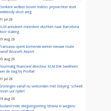
Donkere wolken boven IndiGo: prijsvechter doet
widebody-vloot weg
31 jul 26
KLM annuleert meerdere vluchten naar Barcelona
door staking
05 aug 26
Transavia opent komende winter nieuwe route
vanaf Brussels Airport
05 aug 26
Voormalig financieel directeur KLM Erik Swelheim
aan de slag bij ProRail
31 jul 26
Groningen vanaf nu verbonden met Esbjerg: 'scheelt
zeven uur rijden'
04 aug 26
Rusland trekt vliegvergunning Izhavia in wegens
zorgen over veiligheid