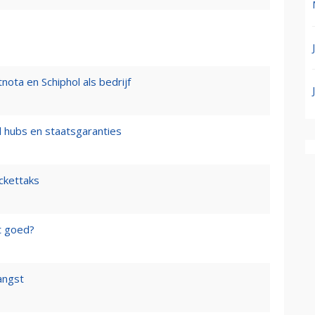
nota en Schiphol als bedrijf
l hubs en staatsgaranties
ickettaks
t goed?
angst