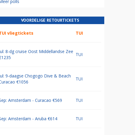
Meer polls
VOORDELIGE RETOURTICKETS
TUI vliegtickets
TUI
Jul: 8-dg cruise Oost Middellandse Zee
TUI
€1235
Jul: 9-daagse Chogogo Dive & Beach
TUI
Curacao €1056
Sep: Amsterdam - Curacao €569
TUI
Sep: Amsterdam - Aruba €614
TUI