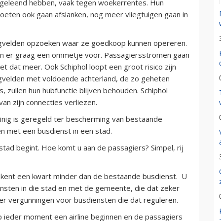
n geleend hebben, vaak tegen woekerrentes. Hun
oeten ook gaan afslanken, nog meer vliegtuigen gaan in
liegvelden opzoeken waar ze goedkoop kunnen opereren.
ken er graag een ommetje voor. Passagiersstromen gaan
t dat meer. Ook Schiphol loopt een groot risico zijn
iegvelden met voldoende achterland, de zo geheten
s, zullen hun hubfunctie blijven behouden. Schiphol
van zijn connecties verliezen.
einig is geregeld ter bescherming van bestaande
en met een busdienst in een stad.
stad begint. Hoe komt u aan de passagiers? Simpel, rij
 rekent een kwart minder dan de bestaande busdienst. U
ensten in die stad en met de gemeente, die dat zeker
jn er vergunningen voor busdiensten die dat reguleren.
 op ieder moment een airline beginnen en de passagiers