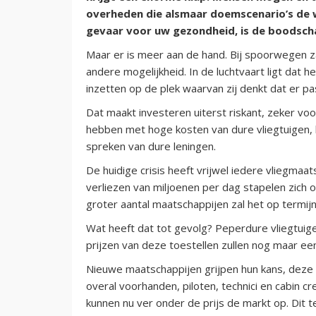
overheden die alsmaar doemscenario’s de we
gevaar voor uw gezondheid, is de boodsch
Maar er is meer aan de hand. Bij spoorwegen za
andere mogelijkheid. In de luchtvaart ligt dat h
inzetten op de plek waarvan zij denkt dat er pa
Dat maakt investeren uiterst riskant, zeker vo
hebben met hoge kosten van dure vliegtuigen, 
spreken van dure leningen.
De huidige crisis heeft vrijwel iedere vliegma
verliezen van miljoenen per dag stapelen zich op
groter aantal maatschappijen zal het op termij
Wat heeft dat tot gevolg? Peperdure vliegtui
prijzen van deze toestellen zullen nog maar een
Nieuwe maatschappijen grijpen hun kans, deze
overal voorhanden, piloten, technici en cabin c
kunnen nu ver onder de prijs de markt op. Dit 