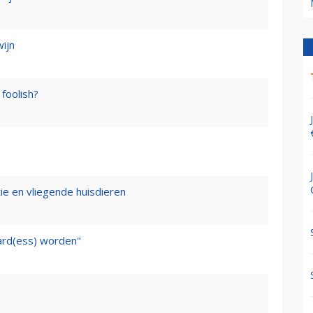
wijn
foolish?
tie en vliegende huisdieren
ward(ess) worden"