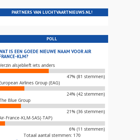
PARTNERS VAN LUCHTVAARTNIEUWS.NL!
POLL
WAT IS EEN GOEDE NIEUWE NAAM VOOR AIR
FRANCE-KLM?
Verzin alsjeblieft iets anders
47% (81 stemmen)
European Airlines Group (EAG)
24% (42 stemmen)
The Blue Group
21% (36 stemmen)
Air-France-KLM-SAS(-TAP)
6% (11 stemmen)
Totaal aantal stemmen: 170