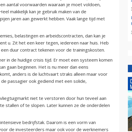
 een aantal voorwaarden waaraan je moet voldoen,
 Heel makkelijk kan je gebruik maken van de
jen jaren aan gewerkt hebben. Vaak lange tijd met
remies, belastingen en arbeidscontracten, dan kan je
ent u. Zit het een keer tegen, iedereen naar huis. Heb
e een duur contract tekenen voor de trainingskosten.
meer in de huidige crisis tijd. Er moet een systeem komen
 kan gaan beginnen. Het is nu meer dan eens
omt, anders is de luchtvaart straks alleen maar voor
is de passagier ook gediend met een solide,
liegtuigmarkt niet te verstoren door hun teveel aan
te stallen of te slopen. Later kunnen ze de onderdelen
sintensieve bedrijfstak. Daarom is een vorm van
n voor de investeerders maar ook voor de werknemers