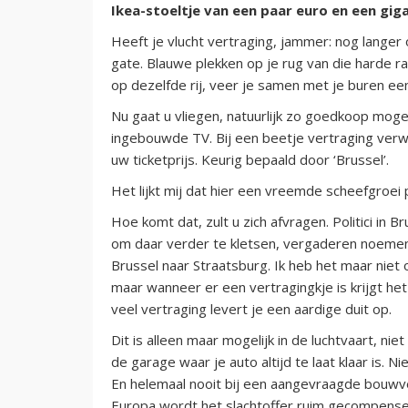
Ikea-stoeltje van een paar euro en een gig
Heeft je vlucht vertraging, jammer: nog langer 
gate. Blauwe plekken op je rug van die harde ra
op dezelfde rij, veer je samen met je buren ee
Nu gaat u vliegen, natuurlijk zo goedkoop moge
ingebouwde TV. Bij een beetje vertraging ver
uw ticketprijs. Keurig bepaald door ‘Brussel’.
Het lijkt mij dat hier een vreemde scheefgroei 
Hoe komt dat, zult u zich afvragen. Politici in 
om daar verder te kletsen, vergaderen noemen z
Brussel naar Straatsburg. Ik heb het maar niet 
maar wanneer er een vertragingkje is krijgt he
veel vertraging levert je een aardige duit op.
Dit is alleen maar mogelijk in de luchtvaart, niet 
de garage waar je auto altijd te laat klaar is. N
En helemaal nooit bij een aangevraagde bouwve
Europa wordt het slachtoffer ruim gecompense