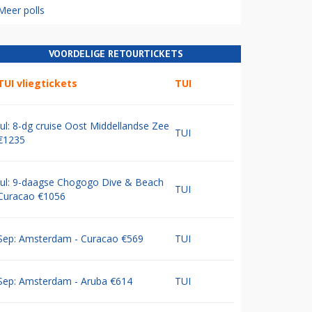
Meer polls
VOORDELIGE RETOURTICKETS
TUI vliegtickets
TUI
Jul: 8-dg cruise Oost Middellandse Zee
TUI
€1235
Jul: 9-daagse Chogogo Dive & Beach
TUI
Curacao €1056
Sep: Amsterdam - Curacao €569
TUI
Sep: Amsterdam - Aruba €614
TUI