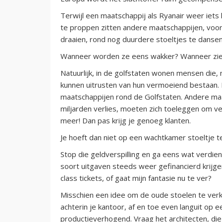
Terwijl een maatschappij als Ryanair weer iets 
te proppen zitten andere maatschappijen, voora
draaien, rond nog duurdere stoeltjes te dansen
Wanneer worden ze eens wakker? Wanneer zien 
Natuurlijk, in de golfstaten wonen mensen die, 
kunnen uitrusten van hun vermoeiend bestaan.
maatschappijen rond de Golfstaten. Andere maa
miljarden verlies, moeten zich toeleggen om ver
meer! Dan pas krijg je genoeg klanten.
Je hoeft dan niet op een wachtkamer stoeltje te
Stop die geldverspilling en ga eens wat verdien
soort uitgaven steeds weer gefinancierd krijgen
class tickets, of gaat mijn fantasie nu te ver?
Misschien een idee om de oude stoelen te verko
achterin je kantoor, af en toe even languit op 
productieverhogend. Vraag het architecten, die 