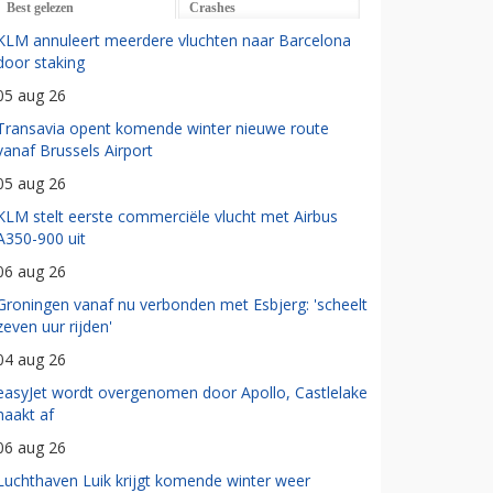
Best gelezen
Crashes
KLM annuleert meerdere vluchten naar Barcelona
door staking
05 aug 26
Transavia opent komende winter nieuwe route
vanaf Brussels Airport
05 aug 26
KLM stelt eerste commerciële vlucht met Airbus
A350-900 uit
06 aug 26
Groningen vanaf nu verbonden met Esbjerg: 'scheelt
zeven uur rijden'
04 aug 26
easyJet wordt overgenomen door Apollo, Castlelake
haakt af
06 aug 26
Luchthaven Luik krijgt komende winter weer