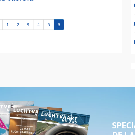
1
2
3
4
5
6
SPECI
DE LA