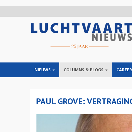
Overslaan
en
naar
de
inhoud
gaan
NIEUWS
COLUMNS & BLOGS
CAREER
PAUL GROVE: VERTRAGING