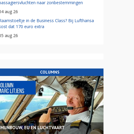
passagiersvluchten naar zonbestemmingen
04 aug 26
Raamstoeltje in de Business Class? Bij Lufthansa
kost dat 170 euro extra
05 aug 26
COLUMNS
MIJNBOUW, EU EN LUCHTVAART