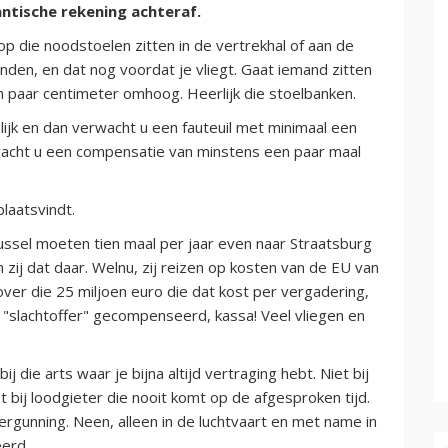
antische rekening achteraf.
op die noodstoelen zitten in de vertrekhal of aan de
nden, en dat nog voordat je vliegt. Gaat iemand zitten
n paar centimeter omhoog. Heerlijk die stoelbanken.
lijk en dan verwacht u een fauteuil met minimaal een
wacht u een compensatie van minstens een paar maal
plaatsvindt.
Brussel moeten tien maal per jaar even naar Straatsburg
ij dat daar. Welnu, zij reizen op kosten van de EU van
over die 25 miljoen euro die dat kost per vergadering,
t "slachtoffer" gecompenseerd, kassa! Veel vliegen en
bij die arts waar je bijna altijd vertraging hebt. Niet bij
iet bij loodgieter die nooit komt op de afgesproken tijd.
rgunning. Neen, alleen in de luchtvaart en met name in
erd.