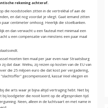
antische rekening achteraf.
op die noodstoelen zitten in de vertrekhal of aan de
nden, en dat nog voordat je vliegt. Gaat iemand zitten
n paar centimeter omhoog. Heerlijk die stoelbanken.
lijk en dan verwacht u een fauteuil met minimaal een
wacht u een compensatie van minstens een paar maal
plaatsvindt.
Brussel moeten tien maal per jaar even naar Straatsburg
ij dat daar. Welnu, zij reizen op kosten van de EU van
over die 25 miljoen euro die dat kost per vergadering,
t "slachtoffer" gecompenseerd, kassa! Veel vliegen en
bij die arts waar je bijna altijd vertraging hebt. Niet bij
iet bij loodgieter die nooit komt op de afgesproken tijd.
rgunning. Neen, alleen in de luchtvaart en met name in
erd.