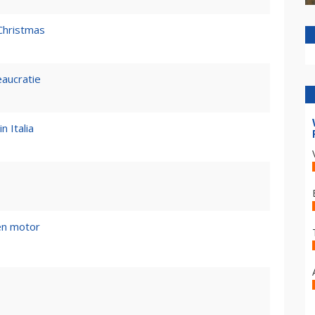
Christmas
eaucratie
n Italia
en motor