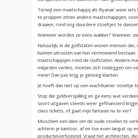
Terwijl een maatschappij als Ryanair weer iets 
te proppen zitten andere maatschappijen, voora
draaien, rond nog duurdere stoeltjes te dansen
Wanneer worden ze eens wakker? Wanneer zien 
Natuurlijk, in de golfstaten wonen mensen die, 
kunnen uitrusten van hun vermoeiend bestaan.
maatschappijen rond de Golfstaten. Andere maa
miljarden verlies, moeten zich toeleggen om ver
meer! Dan pas krijg je genoeg klanten.
Je hoeft dan niet op een wachtkamer stoeltje te
Stop die geldverspilling en ga eens wat verdien
soort uitgaven steeds weer gefinancierd krijgen
class tickets, of gaat mijn fantasie nu te ver?
Misschien een idee om de oude stoelen te verko
achterin je kantoor, af en toe even languit op 
productieverhogend. Vraag het architecten, die 