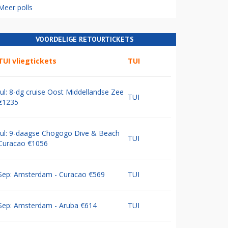
Meer polls
VOORDELIGE RETOURTICKETS
TUI vliegtickets
TUI
Jul: 8-dg cruise Oost Middellandse Zee
TUI
€1235
Jul: 9-daagse Chogogo Dive & Beach
TUI
Curacao €1056
Sep: Amsterdam - Curacao €569
TUI
Sep: Amsterdam - Aruba €614
TUI