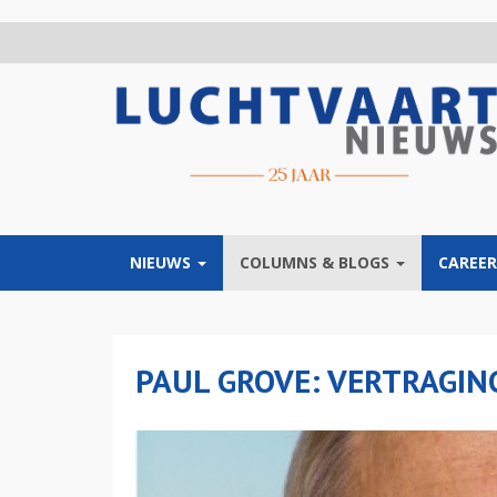
Overslaan
en
naar
de
inhoud
gaan
NIEUWS
COLUMNS & BLOGS
CAREER
PAUL GROVE: VERTRAGING