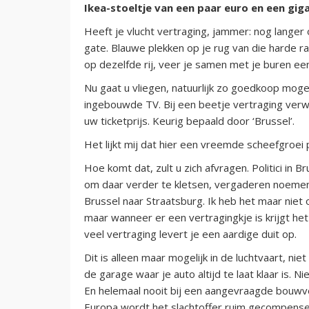
Ikea-stoeltje van een paar euro en een gig
Heeft je vlucht vertraging, jammer: nog langer 
gate. Blauwe plekken op je rug van die harde ra
op dezelfde rij, veer je samen met je buren ee
Nu gaat u vliegen, natuurlijk zo goedkoop moge
ingebouwde TV. Bij een beetje vertraging ver
uw ticketprijs. Keurig bepaald door ‘Brussel’.
Het lijkt mij dat hier een vreemde scheefgroei 
Hoe komt dat, zult u zich afvragen. Politici in 
om daar verder te kletsen, vergaderen noemen z
Brussel naar Straatsburg. Ik heb het maar niet 
maar wanneer er een vertragingkje is krijgt he
veel vertraging levert je een aardige duit op.
Dit is alleen maar mogelijk in de luchtvaart, niet 
de garage waar je auto altijd te laat klaar is. N
En helemaal nooit bij een aangevraagde bouwve
Europa wordt het slachtoffer ruim gecompense