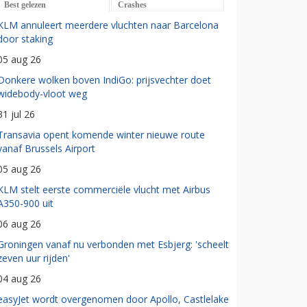
Best gelezen
Crashes
KLM annuleert meerdere vluchten naar Barcelona
door staking
05 aug 26
Donkere wolken boven IndiGo: prijsvechter doet
widebody-vloot weg
31 jul 26
Transavia opent komende winter nieuwe route
vanaf Brussels Airport
05 aug 26
KLM stelt eerste commerciële vlucht met Airbus
A350-900 uit
06 aug 26
Groningen vanaf nu verbonden met Esbjerg: 'scheelt
zeven uur rijden'
04 aug 26
easyJet wordt overgenomen door Apollo, Castlelake