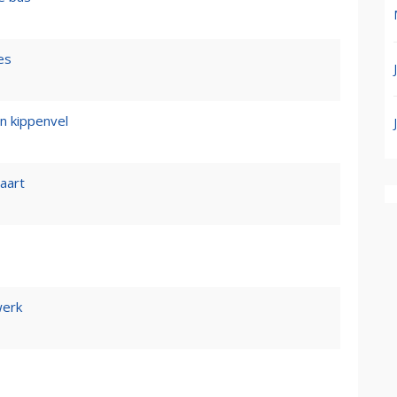
es
n kippenvel
vaart
werk