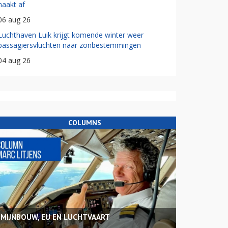
haakt af
06 aug 26
Luchthaven Luik krijgt komende winter weer
passagiersvluchten naar zonbestemmingen
04 aug 26
COLUMNS
MIJNBOUW, EU EN LUCHTVAART