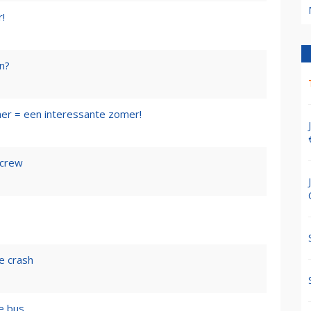
r!
en?
mer = een interessante zomer!
 crew
e crash
e bus