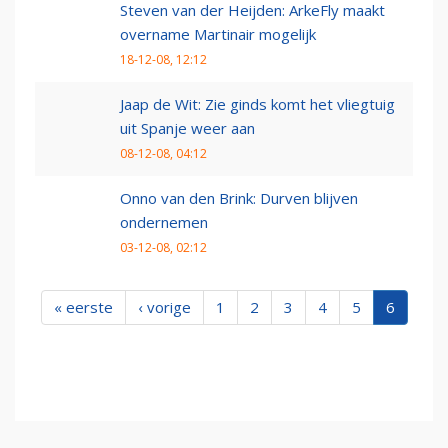
Steven van der Heijden: ArkeFly maakt
overname Martinair mogelijk
18-12-08, 12:12
Jaap de Wit: Zie ginds komt het vliegtuig
uit Spanje weer aan
08-12-08, 04:12
Onno van den Brink: Durven blijven
ondernemen
03-12-08, 02:12
« eerste
‹ vorige
1
2
3
4
5
6