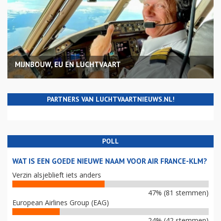
MIJNBOUW, EU EN LUCHTVAART
PARTNERS VAN LUCHTVAARTNIEUWS.NL!
POLL
WAT IS EEN GOEDE NIEUWE NAAM VOOR AIR FRANCE-KLM?
Verzin alsjeblieft iets anders
47% (81 stemmen)
European Airlines Group (EAG)
24% (42 stemmen)