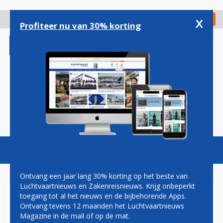
Overslaan
en
x
Digitaal Magazine
Registreer
Check in
naar
Profiteer nu van 30% korting
de
inhoud
gaan
Magazine
Podcasts
Vacatures
Toggl
naviga
Ontvang een jaar lang 30% korting op het beste van
Luchtvaartnieuws en Zakenreisnieuws. Krijg onbeperkt
toegang tot al het nieuws en de bijbehorende Apps.
PAUL GROVE: VLIEGEN OP DE
Ontvang tevens 12 maanden het Luchtvaartnieuws
HAND
Magazine in de mail of op de mat.