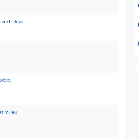
 vertrekhal
piloot
t milieu