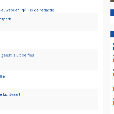
nieuwsbrief
Tip de redactie
etpark
geest is uit de fles
liër
e luchtvaart