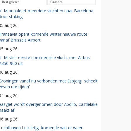
Best gelezen
Crashes
KLM annuleert meerdere vluchten naar Barcelona
door staking
05 aug 26
Transavia opent komende winter nieuwe route
vanaf Brussels Airport
05 aug 26
KLM stelt eerste commerciële vlucht met Airbus
A350-900 uit
06 aug 26
Groningen vanaf nu verbonden met Esbjerg: 'scheelt
zeven uur rijden'
04 aug 26
easyJet wordt overgenomen door Apollo, Castlelake
haakt af
06 aug 26
Luchthaven Luik krijgt komende winter weer