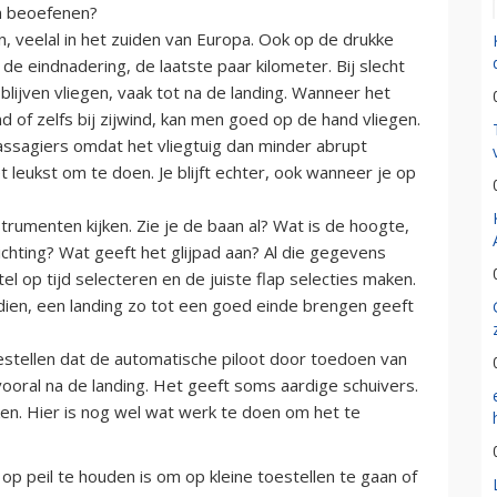
en beoefenen?
n, veelal in het zuiden van Europa. Ook op de drukke
de eindnadering, de laatste paar kilometer. Bij slecht
blijven vliegen, vaak tot na de landing. Wanneer het
 of zelfs bij zijwind, kan men goed op de hand vliegen.
passagiers omdat het vliegtuig dan minder abrupt
et leukst om te doen. Je blijft echter, ook wanneer je op
nstrumenten kijken. Zie je de baan al? Wat is de hoogte,
richting? Wat geeft het glijpad aan? Al die gegevens
l op tijd selecteren en de juiste flap selecties maken.
endien, een landing zo tot een goed einde brengen geeft
stellen dat de automatische piloot door toedoen van
al na de landing. Het geeft soms aardige schuivers.
n. Hier is nog wel wat werk te doen om het te
p peil te houden is om op kleine toestellen te gaan of