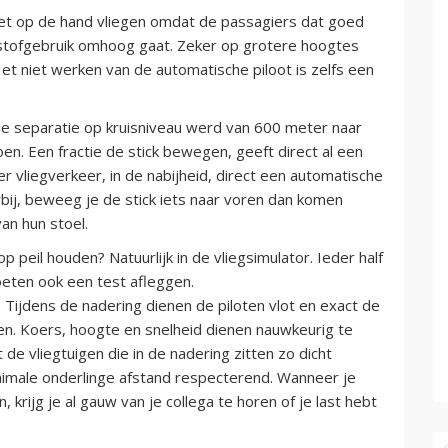
het op de hand vliegen omdat de passagiers dat goed
dstofgebruik omhoog gaat. Zeker op grotere hoogtes
et niet werken van de automatische piloot is zelfs een
(de separatie op kruisniveau werd van 600 meter naar
en. Een fractie de stick bewegen, geeft direct al een
er vliegverkeer, in de nabijheid, direct een automatische
rbij, beweeg je de stick iets naar voren dan komen
an hun stoel.
 peil houden? Natuurlijk in de vliegsimulator. Ieder half
moeten ook een test afleggen.
r. Tijdens de nadering dienen de piloten vlot en exact de
en. Koers, hoogte en snelheid dienen nauwkeurig te
e vliegtuigen die in de nadering zitten zo dicht
inimale onderlinge afstand respecterend. Wanneer je
 krijg je al gauw van je collega te horen of je last hebt