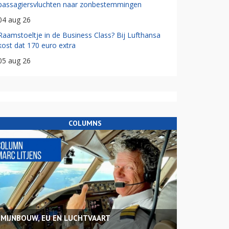
passagiersvluchten naar zonbestemmingen
04 aug 26
Raamstoeltje in de Business Class? Bij Lufthansa
kost dat 170 euro extra
05 aug 26
COLUMNS
MIJNBOUW, EU EN LUCHTVAART