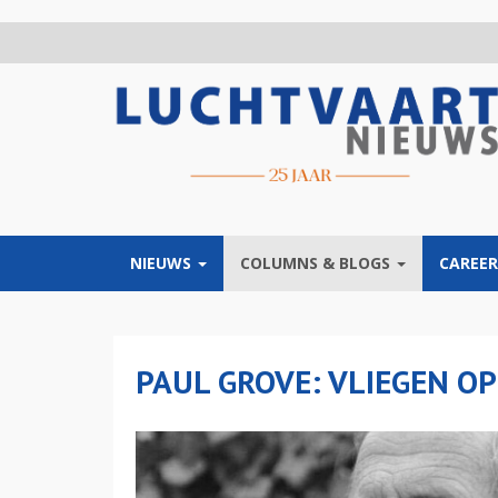
Overslaan
en
naar
de
inhoud
gaan
NIEUWS
COLUMNS & BLOGS
CAREER
PAUL GROVE: VLIEGEN O