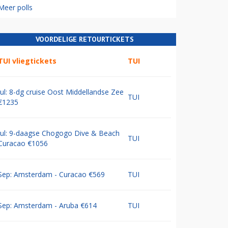
Meer polls
VOORDELIGE RETOURTICKETS
TUI vliegtickets
TUI
Jul: 8-dg cruise Oost Middellandse Zee
TUI
€1235
Jul: 9-daagse Chogogo Dive & Beach
TUI
Curacao €1056
Sep: Amsterdam - Curacao €569
TUI
Sep: Amsterdam - Aruba €614
TUI