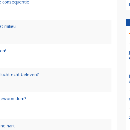
de consequentie
t milieu
en!
lucht echt beleven?
f gewoon dom?
ene hart