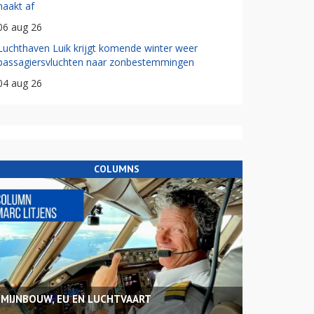
haakt af
06 aug 26
Luchthaven Luik krijgt komende winter weer
passagiersvluchten naar zonbestemmingen
04 aug 26
COLUMNS
MIJNBOUW, EU EN LUCHTVAART