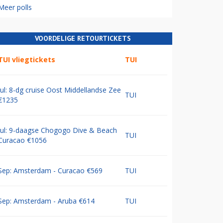
Meer polls
VOORDELIGE RETOURTICKETS
TUI vliegtickets
TUI
Jul: 8-dg cruise Oost Middellandse Zee
TUI
€1235
Jul: 9-daagse Chogogo Dive & Beach
TUI
Curacao €1056
Sep: Amsterdam - Curacao €569
TUI
Sep: Amsterdam - Aruba €614
TUI