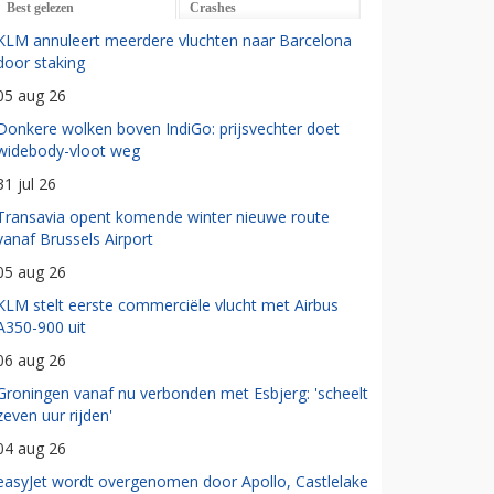
Best gelezen
Crashes
KLM annuleert meerdere vluchten naar Barcelona
door staking
05 aug 26
Donkere wolken boven IndiGo: prijsvechter doet
widebody-vloot weg
31 jul 26
Transavia opent komende winter nieuwe route
vanaf Brussels Airport
05 aug 26
KLM stelt eerste commerciële vlucht met Airbus
A350-900 uit
06 aug 26
Groningen vanaf nu verbonden met Esbjerg: 'scheelt
zeven uur rijden'
04 aug 26
easyJet wordt overgenomen door Apollo, Castlelake