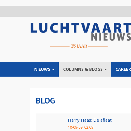
Overslaan
en
naar
de
inhoud
gaan
NIEUWS
COLUMNS & BLOGS
CAREER
BLOG
Harry Haas: De aflaat
10-09-09, 02:09