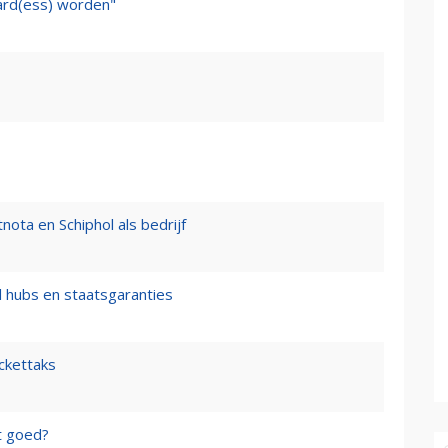
ward(ess) worden"
nota en Schiphol als bedrijf
l hubs en staatsgaranties
ickettaks
t goed?