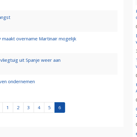
angst
y maakt overname Martinair mogelijk
 vliegtuig uit Spanje weer aan
ijven ondernemen
1
2
3
4
5
6