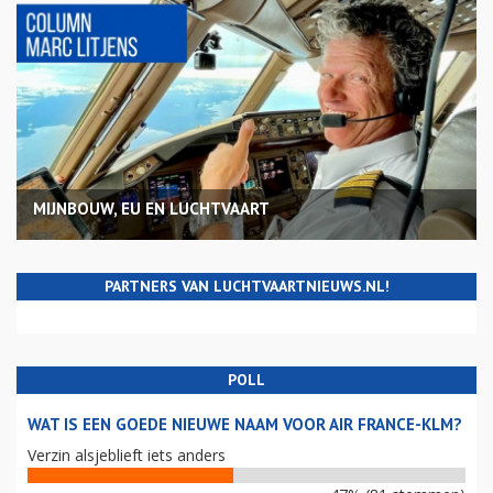
MIJNBOUW, EU EN LUCHTVAART
PARTNERS VAN LUCHTVAARTNIEUWS.NL!
POLL
WAT IS EEN GOEDE NIEUWE NAAM VOOR AIR FRANCE-KLM?
Verzin alsjeblieft iets anders