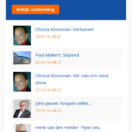
Herman Mateboer: Vrienden
Bekijk aanbieding
25-01-15, 10:01
Christa Kloosman: Verhuizen!
19-01-15, 05:01
Paul Melkert: Slopend
21-12-14, 08:12
Christa Kloosman: Ver-van-m’n–bed-
show
17-12-14, 05:12
John Jansen: Knopen tellen…
12-12-14, 04:12
Henk van den Helder: 'Fijne reis,