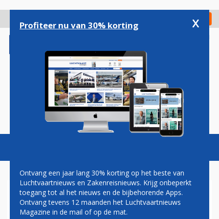
Overslaan
en
x
Digitaal Magazine
Registreer
Check in
naar
Profiteer nu van 30% korting
de
inhoud
gaan
Magazine
Podcasts
Vacatures
Toggl
naviga
Ontvang een jaar lang 30% korting op het beste van
Luchtvaartnieuws en Zakenreisnieuws. Krijg onbeperkt
toegang tot al het nieuws en de bijbehorende Apps.
BLOG
Ontvang tevens 12 maanden het Luchtvaartnieuws
Magazine in de mail of op de mat.