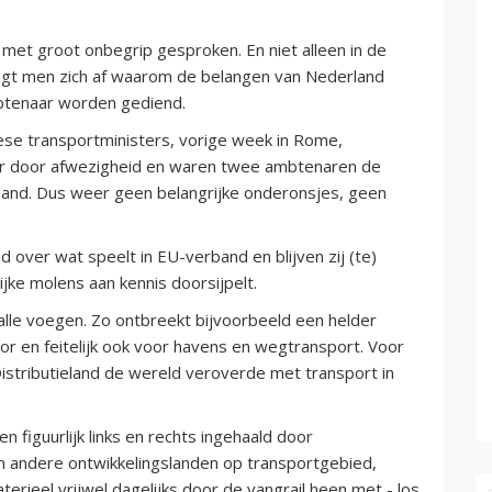
 met groot onbegrip gesproken. En niet alleen in de
raagt men zich af waarom de belangen van Nederland
mbtenaar worden gediend.
ese transportministers, vorige week in Rome,
er door afwezigheid en waren twee ambtenaren de
land. Dus weer geen belangrijke onderonsjes, geen
over wat speelt in EU-verband en blijven zij (te)
ijke molens aan kennis doorsijpelt.
alle voegen. Zo ontbreekt bijvoorbeeld een helder
or en feitelijk ook voor havens en wegtransport. Voor
Distributieland de wereld veroverde met transport in
 figuurlijk links en rechts ingehaald door
n andere ontwikkelingslanden op transportgebied,
erieel vrijwel dagelijks door de vangrail heen met - los