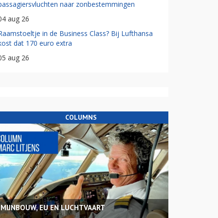
passagiersvluchten naar zonbestemmingen
04 aug 26
Raamstoeltje in de Business Class? Bij Lufthansa
kost dat 170 euro extra
05 aug 26
COLUMNS
MIJNBOUW, EU EN LUCHTVAART