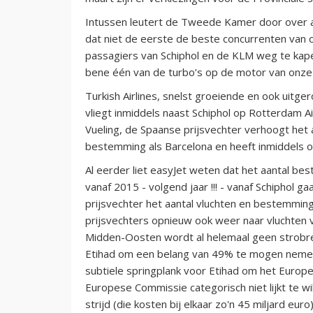
Intussen leutert de Tweede Kamer door over a
dat niet de eerste de beste concurrenten van o
passagiers van Schiphol en de KLM weg te kap
bene één van de turbo’s op de motor van onze
Turkish Airlines, snelst groeiende en ook uitg
vliegt inmiddels naast Schiphol op Rotterdam A
Vueling, de Spaanse prijsvechter verhoogt het a
bestemming als Barcelona en heeft inmiddels o
Al eerder liet easyJet weten dat het aantal be
vanaf 2015 - volgend jaar !!! - vanaf Schiphol 
prijsvechter het aantal vluchten en bestemmin
prijsvechters opnieuw ook weer naar vluchten v
Midden-Oosten wordt al helemaal geen strobree
Etihad om een belang van 49% te mogen nemen in 
subtiele springplank voor Etihad om het Europe
Europese Commissie categorisch niet lijkt te wi
strijd (die kosten bij elkaar zo'n 45 miljard eur