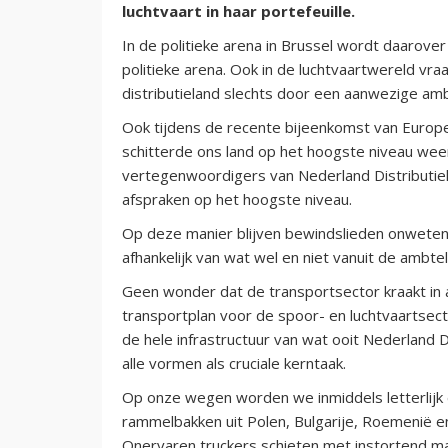
luchtvaart in haar portefeuille.
In de politieke arena in Brussel wordt daarover
politieke arena. Ook in de luchtvaartwereld v
distributieland slechts door een aanwezige a
Ook tijdens de recente bijeenkomst van Europ
schitterde ons land op het hoogste niveau we
vertegenwoordigers van Nederland Distributie
afspraken op het hoogste niveau.
Op deze manier blijven bewindslieden onwetend 
afhankelijk van wat wel en niet vanuit de ambtel
Geen wonder dat de transportsector kraakt in 
transportplan voor de spoor- en luchtvaartsect
de hele infrastructuur van wat ooit Nederland 
alle vormen als cruciale kerntaak.
Op onze wegen worden we inmiddels letterlijk en
rammelbakken uit Polen, Bulgarije, Roemenië e
Onervaren truckers schieten met instortend mat