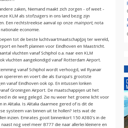
ndere zaken, Niemand maakt zich zorgen - of weet -
nze KLM als stofzuigers in ons land bezig zijn
en. Een rechtstreekse aanval op onze
mainport
, nota
 nationale economie.
eroepen tot de beste luchtvaartmaatschap[pij ter wereld,
irport en heeft plannen voor Eindhoven en Maastricht.
antal vluchten vanaf Schiphol o.a. naar een KLM
ok vluchten aangekondigd vanaf Rotterdam Airport.
stemming vanaf Schiphol wordt verhoogd, wil Ryanair
gaan opereren en voert die als Europa’s grootste
gen vanaf Eindhoven ook op. En intussen lonken
anaf Groningen Airport. De maatschappijen uit het
d in de weg gelegd. Zie nu weer het groene licht voor
Alitalia. Is Alitalia daarmee gered of is dit de
se systeem van binnen uit te hollen? Iets wat de
llen inzien. Emirates gooit binnenkort 150 A380's in de
o) naast nog veel meer B777 die naar allerlei kleinere en