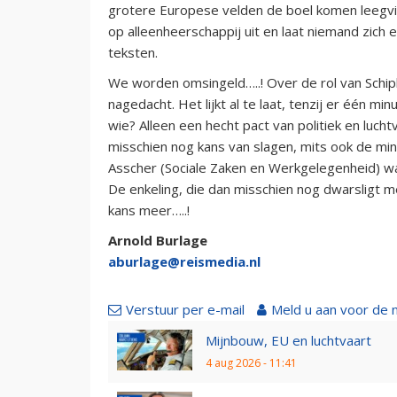
grotere Europese velden de boel komen leegvis
op alleenheerschappij uit en laat niemand zich
teksten.
We worden omsingeld…..! Over de rol van Schiph
nagedacht. Het lijkt al te laat, tenzij er één 
wie? Alleen een hecht pact van politiek en luch
misschien nog kans van slagen, mits ook de m
Asscher (Sociale Zaken en Werkgelegenheid) wa
De enkeling, die dan misschien nog dwarsligt me
kans meer…..!
Arnold Burlage
aburlage@reismedia.nl
Verstuur per e-mail
Meld u aan voor de 
Mijnbouw, EU en luchtvaart
4 aug 2026 - 11:41