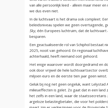
van alle persoonlijk leed - alleen maar meer en 
we dus even niet.
In de luchtvaart is het drama ook compleet. Ee
beleidsniveau spelen we geen overtuigende, ge
Sky
, één Europees luchtruim, dat de luchtvaart a
besparen.
Een geactualiseerde rol van Schiphol bestaat 
2025, nooit van gehoord. En regionaal luchthave
achterhaald, heeft niemand ooit gehoord.
Het enige waarover wordt doorgedramd en doo
ook door vrijwel de hele luchtvaartsector over
miljoen euro en de eerste tien jaar geen winst.
Geluk bij nog net geen ongeluk, want Lelystad 
milieueffecten is gelet. Zo gaat dat in een lan
het zelfs in een land, waar de staatssecretaris z
argeloze belastingbetaler, die voor het polder
maart zijn er verkiezingen voor de Provinciale 