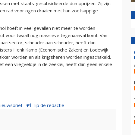
sen met staats-gesubsidieerde dumpprijzen. Zij zijn
 een rad voor ogen draaien met hun zoetsappige
ol hoeft in veel gevallen niet meer te worden
minuut voor twaalf nog massieve tegenaanval komt. Van
tvaartsector, schouder aan schouder, heeft dan
inisters Henk Kamp (Economische Zaken) en Lodewijk
kker worden en als krijgsheren worden ingeschakeld.
t een vliegveldje in de zeeklei, heeft dan geen enkele
nieuwsbrief
Tip de redactie