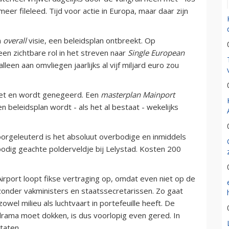
meer fileleed. Tijd voor actie in Europa, maar daar zijn
n
overall
visie, een beleidsplan ontbreekt. Op
en zichtbare rol in het streven naar
Single European
lleen aan omvliegen jaarlijks al vijf miljard euro zou
niet en wordt genegeerd. Een
masterplan Mainport
n beleidsplan wordt - als het al bestaat - wekelijks
rgeleuterd is het absoluut overbodige en inmiddels
bodig geachte polderveldje bij Lelystad. Kosten 200
Airport loopt fikse vertraging op, omdat even niet op de
d zonder vakministers en staatssecretarissen. Zo gaat
owel milieu als luchtvaart in portefeuille heeft. De
drama moet dokken, is dus voorlopig even gered. In
Staten….