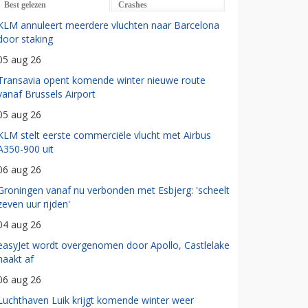
Best gelezen
Crashes
KLM annuleert meerdere vluchten naar Barcelona
door staking
05 aug 26
Transavia opent komende winter nieuwe route
vanaf Brussels Airport
05 aug 26
KLM stelt eerste commerciële vlucht met Airbus
A350-900 uit
06 aug 26
Groningen vanaf nu verbonden met Esbjerg: 'scheelt
zeven uur rijden'
04 aug 26
easyJet wordt overgenomen door Apollo, Castlelake
haakt af
06 aug 26
Luchthaven Luik krijgt komende winter weer