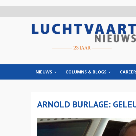
Overslaan
en
naar
de
inhoud
gaan
NIEUWS
COLUMNS & BLOGS
CAREER
ARNOLD BURLAGE: GELE