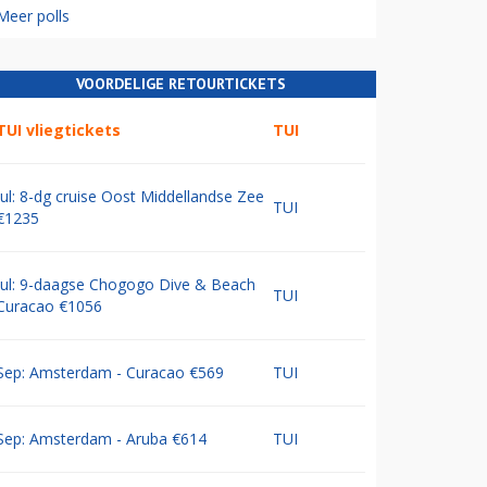
Meer polls
VOORDELIGE RETOURTICKETS
TUI vliegtickets
TUI
Jul: 8-dg cruise Oost Middellandse Zee
TUI
€1235
Jul: 9-daagse Chogogo Dive & Beach
TUI
Curacao €1056
Sep: Amsterdam - Curacao €569
TUI
Sep: Amsterdam - Aruba €614
TUI