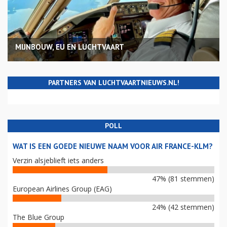
MIJNBOUW, EU EN LUCHTVAART
PARTNERS VAN LUCHTVAARTNIEUWS.NL!
POLL
WAT IS EEN GOEDE NIEUWE NAAM VOOR AIR FRANCE-KLM?
Verzin alsjeblieft iets anders
47% (81 stemmen)
European Airlines Group (EAG)
24% (42 stemmen)
The Blue Group