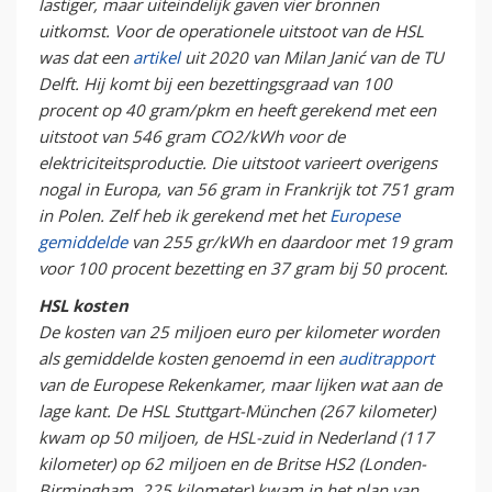
lastiger, maar uiteindelijk gaven vier bronnen
uitkomst. Voor de operationele uitstoot van de HSL
was dat een
artikel
uit 2020 van Milan Janić van de TU
Delft. Hij komt bij een bezettingsgraad van 100
procent op 40 gram/pkm en heeft gerekend met een
uitstoot van 546 gram CO2/kWh voor de
elektriciteitsproductie. Die uitstoot varieert overigens
nogal in Europa, van 56 gram in Frankrijk tot 751 gram
in Polen. Zelf heb ik gerekend met het
Europese
gemiddelde
van 255 gr/kWh en daardoor met 19 gram
voor 100 procent bezetting en 37 gram bij 50 procent.
HSL kosten
De kosten van 25 miljoen euro per kilometer worden
als gemiddelde kosten genoemd in een
auditrapport
van de Europese Rekenkamer, maar lijken wat aan de
lage kant. De HSL Stuttgart-München (267 kilometer)
kwam op 50 miljoen, de HSL-zuid in Nederland (117
kilometer) op 62 miljoen en de Britse HS2 (Londen-
Birmingham, 225 kilometer) kwam in het plan van