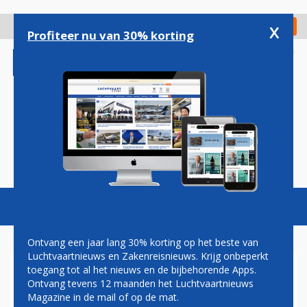
Overslaan
en
x
Digitaal Magazine
Registreer
Check in
naar
Profiteer nu van 30% korting
de
inhoud
gaan
Magazine
Podcasts
Vacatures
Toggl
naviga
Ontvang een jaar lang 30% korting op het beste van
Luchtvaartnieuws en Zakenreisnieuws. Krijg onbeperkt
toegang tot al het nieuws en de bijbehorende Apps.
BENNO BAKSTEEN: HSL-
Ontvang tevens 12 maanden het Luchtvaartnieuws
SYNDROOM
Magazine in de mail of op de mat.