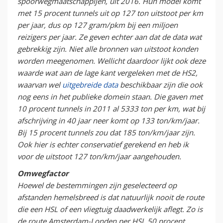
spoorwegmaatschappijen, uit 2016. Hun model komt
met 15 procent tunnels uit op 127 ton uitstoot per km
per jaar, dus op 127 gram/pkm bij een miljoen
reizigers per jaar. Ze geven echter aan dat de data wat
gebrekkig zijn. Niet alle bronnen van uitstoot konden
worden meegenomen. Wellicht daardoor lijkt ook deze
waarde wat aan de lage kant vergeleken met de HS2,
waarvan wel
uitgebreide data
beschikbaar zijn die ook
nog eens in het publieke domein staan. Die gaven met
10 procent tunnels in 2011 al 5333 ton per km, wat bij
afschrijving in 40 jaar neer komt op 133 ton/km/jaar.
Bij 15 procent tunnels zou dat 185 ton/km/jaar zijn.
Ook hier is echter conservatief gerekend en heb ik
voor de uitstoot 127 ton/km/jaar aangehouden.
Omwegfactor
Hoewel de bestemmingen zijn geselecteerd op
afstanden hemelsbreed is dat natuurlijk nooit de route
die een HSL of een vliegtuig daadwerkelijk aflegt. Zo is
de route Amsterdam-Londen per HSL 50 procent