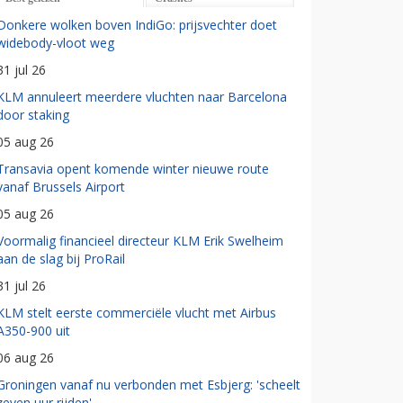
Donkere wolken boven IndiGo: prijsvechter doet
widebody-vloot weg
31 jul 26
KLM annuleert meerdere vluchten naar Barcelona
door staking
05 aug 26
Transavia opent komende winter nieuwe route
vanaf Brussels Airport
05 aug 26
Voormalig financieel directeur KLM Erik Swelheim
aan de slag bij ProRail
31 jul 26
KLM stelt eerste commerciële vlucht met Airbus
A350-900 uit
06 aug 26
Groningen vanaf nu verbonden met Esbjerg: 'scheelt
zeven uur rijden'