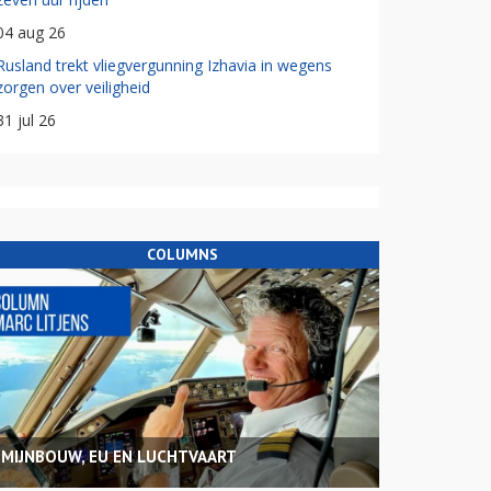
04 aug 26
Rusland trekt vliegvergunning Izhavia in wegens
zorgen over veiligheid
31 jul 26
COLUMNS
MIJNBOUW, EU EN LUCHTVAART