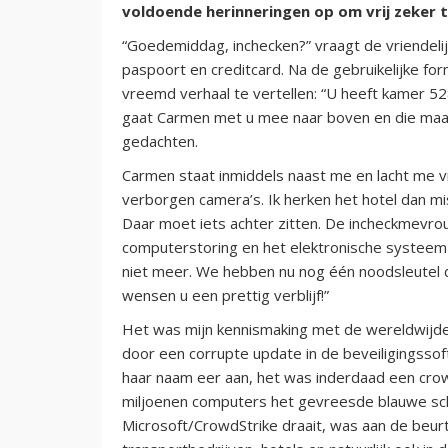
voldoende herinneringen op om vrij zeker 
“Goedemiddag, inchecken?” vraagt de vriendelij
paspoort en creditcard. Na de gebruikelijke form
vreemd verhaal te vertellen: “U heeft kamer 528
gaat Carmen met u mee naar boven en die maak
gedachten.
Carmen staat inmiddels naast me en lacht me vr
verborgen camera’s. Ik herken het hotel dan mi
Daar moet iets achter zitten. De incheckmevrou
computerstoring en het elektronische systeem
niet meer. We hebben nu nog één noodsleutel d
wensen u een prettig verblijf!”
Het was mijn kennismaking met de wereldwijd
door een corrupte update in de beveiligingssof
haar naam eer aan, het was inderdaad een cro
miljoenen computers het gevreesde blauwe sc
Microsoft/CrowdStrike draait, was aan de beurt.