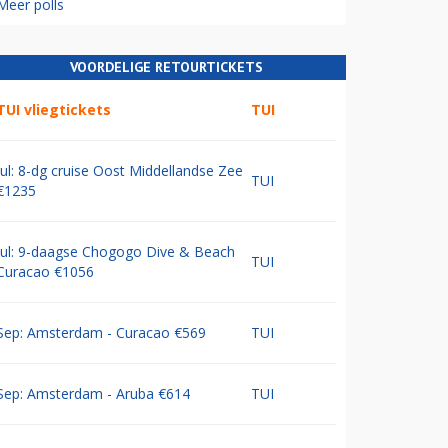
Meer polls
VOORDELIGE RETOURTICKETS
TUI vliegtickets
TUI
Jul: 8-dg cruise Oost Middellandse Zee
TUI
€1235
Jul: 9-daagse Chogogo Dive & Beach
TUI
Curacao €1056
Sep: Amsterdam - Curacao €569
TUI
Sep: Amsterdam - Aruba €614
TUI