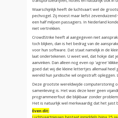
transportbedrijven, hotels en natuurlijk ook in 
Waarschijnlijk heeft de luchtvaart wel de groo
pechvogel. Zij moest maar liefst zevenduizen
een half miljoen passagiers. In Nederland ko
niet vertrekken.
CrowdStrike heeft al aangegeven niet aansprake
toch blijken, dan is het bedrag van de aanspra
voor hun software. Dat staat namelijk in de kle
laat ondertekenen. U weet wel, dat hokje dat je
aanvinken. Dan alleen nog even op ‘agree’ klik
goed dat wij die kleine lettertjes allemaal hee
wereld hun juridische wil ongestraft opleggen.
Deze grootste wereldwijde computerstoring ooi
samenleving is. Het was deze keer geen vijandi
programmeerfout die blijkbaar zonder probleme
Het is natuurlijk wel merkwaardig dat het juist 
Even dit:
Luchtvaartnieuws bestaat inmiddels bijna 25 jaa