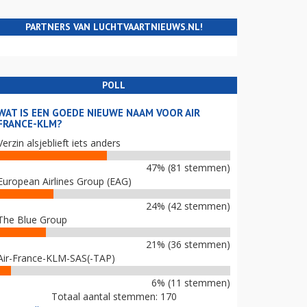
PARTNERS VAN LUCHTVAARTNIEUWS.NL!
POLL
WAT IS EEN GOEDE NIEUWE NAAM VOOR AIR
FRANCE-KLM?
Verzin alsjeblieft iets anders
47% (81 stemmen)
European Airlines Group (EAG)
24% (42 stemmen)
The Blue Group
21% (36 stemmen)
Air-France-KLM-SAS(-TAP)
6% (11 stemmen)
Totaal aantal stemmen: 170