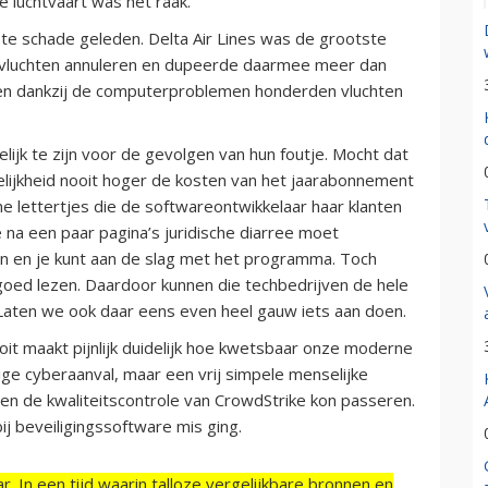
de luchtvaart was het raak.
tste schade geleden. Delta Air Lines was de grootste
d vluchten annuleren en dupeerde daarmee meer dan
nden dankzij de computerproblemen honderden vluchten
lijk te zijn voor de gevolgen van hun foutje. Mocht dat
kelijkheid nooit hoger de kosten van het jaarabonnement
ine lettertjes die de softwareontwikkelaar haar klanten
 na een paar pagina’s juridische diarree moet
ken en je kunt aan de slag met het programma. Toch
l goed lezen. Daardoor kunnen die techbedrijven de hele
 Laten we ook daar eens even heel gauw iets aan doen.
t maakt pijnlijk duidelijk hoe kwetsbaar onze moderne
ge cyberaanval, maar een vrij simpele menselijke
n de kwaliteitscontrole van CrowdStrike kon passeren.
bij beveiligingssoftware mis ging.
r. In een tijd waarin talloze vergelijkbare bronnen en