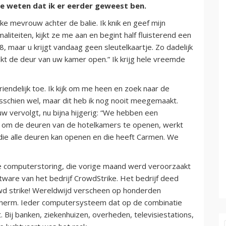
te weten dat ik er eerder geweest ben.
ke mevrouw achter de balie. Ik knik en geef mijn
aliteiten, kijkt ze me aan en begint half fluisterend een
, maar u krijgt vandaag geen sleutelkaartje. Zo dadelijk
t de deur van uw kamer open.” Ik krijg hele vreemde
iendelijk toe. Ik kijk om me heen en zoek naar de
sschien wel, maar dit heb ik nog nooit meegemaakt.
w vervolgt, nu bijna hijgerig: “We hebben een
 om de deuren van de hotelkamers te openen, werkt
ie alle deuren kan openen en die heeft Carmen. We
e computerstoring, die vorige maand werd veroorzaakt
tware van het bedrijf CrowdStrike. Het bedrijf deed
wd strike! Wereldwijd verscheen op honderden
herm. Ieder computersysteem dat op de combinatie
 Bij banken, ziekenhuizen, overheden, televisiestations,