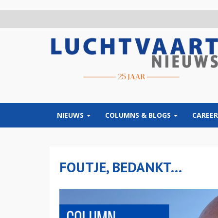
Overslaan
en
naar
de
inhoud
gaan
NIEUWS
COLUMNS & BLOGS
CAREER
FOUTJE, BEDANKT…