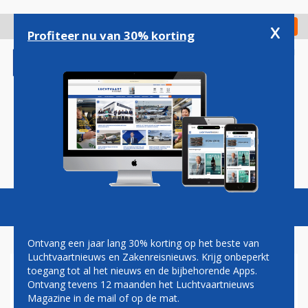
Overslaan
en
x
Digitaal Magazine
Registreer
Check in
naar
Profiteer nu van 30% korting
de
inhoud
gaan
Magazine
Podcasts
Vacatures
Toggl
naviga
Ontvang een jaar lang 30% korting op het beste van
Luchtvaartnieuws en Zakenreisnieuws. Krijg onbeperkt
toegang tot al het nieuws en de bijbehorende Apps.
HENK VAN DEN HELDER:
Ontvang tevens 12 maanden het Luchtvaartnieuws
SCHRIJF EN (VER)STUUR
Magazine in de mail of op de mat.