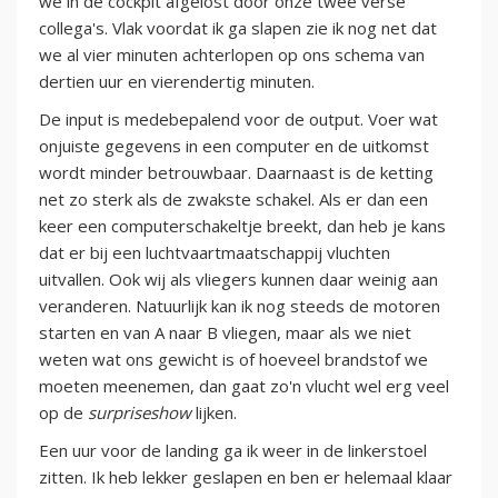
we in de cockpit afgelost door onze twee verse
collega's. Vlak voordat ik ga slapen zie ik nog net dat
we al vier minuten achterlopen op ons schema van
dertien uur en vierendertig minuten.
De input is medebepalend voor de output. Voer wat
onjuiste gegevens in een computer en de uitkomst
wordt minder betrouwbaar. Daarnaast is de ketting
net zo sterk als de zwakste schakel. Als er dan een
keer een computerschakeltje breekt, dan heb je kans
dat er bij een luchtvaartmaatschappij vluchten
uitvallen. Ook wij als vliegers kunnen daar weinig aan
veranderen. Natuurlijk kan ik nog steeds de motoren
starten en van A naar B vliegen, maar als we niet
weten wat ons gewicht is of hoeveel brandstof we
moeten meenemen, dan gaat zo'n vlucht wel erg veel
op de
surpriseshow
lijken.
Een uur voor de landing ga ik weer in de linkerstoel
zitten. Ik heb lekker geslapen en ben er helemaal klaar