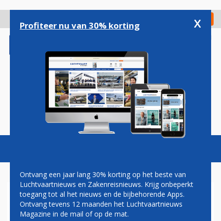
Overslaan
en
x
Digitaal Magazine
Registreer
Check in
naar
Profiteer nu van 30% korting
de
inhoud
gaan
Magazine
Podcasts
Vacatures
Toggl
naviga
Ontvang een jaar lang 30% korting op het beste van
Luchtvaartnieuws en Zakenreisnieuws. Krijg onbeperkt
toegang tot al het nieuws en de bijbehorende Apps.
JAN COCHERET: EEN KWESTIE
Ontvang tevens 12 maanden het Luchtvaartnieuws
VAN TIJD
Magazine in de mail of op de mat.