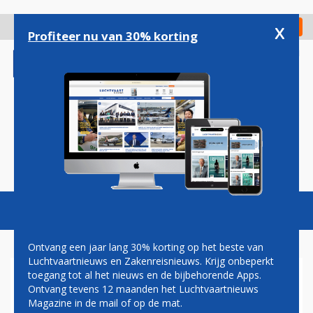
Overslaan
en
x
Digitaal Magazine
Registreer
Check in
naar
Profiteer nu van 30% korting
de
inhoud
gaan
Magazine
Podcasts
Vacatures
Toggl
naviga
Ontvang een jaar lang 30% korting op het beste van
Luchtvaartnieuws en Zakenreisnieuws. Krijg onbeperkt
toegang tot al het nieuws en de bijbehorende Apps.
NEDERLAND DREIGT
Ontvang tevens 12 maanden het Luchtvaartnieuws
HOOGSTE VLIEGTAKS VAN
Magazine in de mail of op de mat.