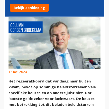
EUROPA TE KRIJGEN
Bekijk aanbieding
16 mei 2024
Het regeerakkoord dat vandaag naar buiten
kwam, bevat op sommige beleidsterreinen vele
specifieke keuzes en op andere juist niet. Dat
laatste geldt zeker voor luchtvaart. De keuzes
met betrekking tot dit beladen beleidsterrein