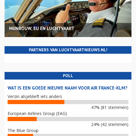
MIJNBOUW, EU EN LUCHTVAART
PARTNERS VAN LUCHTVAARTNIEUWS.NL!
POLL
WAT IS EEN GOEDE NIEUWE NAAM VOOR AIR FRANCE-KLM?
Verzin alsjeblieft iets anders
47% (81 stemmen)
European Airlines Group (EAG)
24% (42 stemmen)
The Blue Group