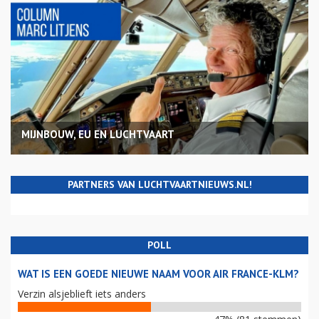
MIJNBOUW, EU EN LUCHTVAART
PARTNERS VAN LUCHTVAARTNIEUWS.NL!
POLL
WAT IS EEN GOEDE NIEUWE NAAM VOOR AIR FRANCE-KLM?
Verzin alsjeblieft iets anders