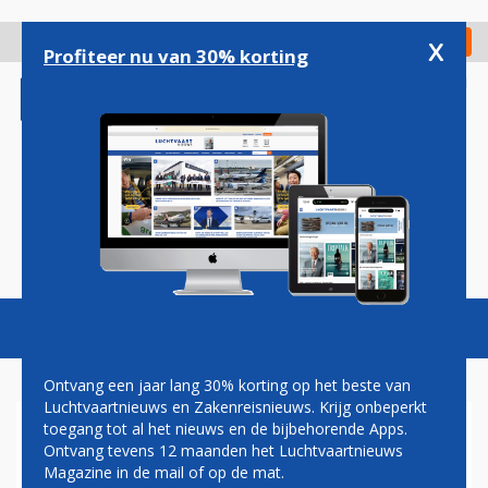
Overslaan
en
x
Digitaal Magazine
Registreer
Check in
naar
Profiteer nu van 30% korting
de
inhoud
gaan
Magazine
Podcasts
Vacatures
Toggl
naviga
Ontvang een jaar lang 30% korting op het beste van
Luchtvaartnieuws en Zakenreisnieuws. Krijg onbeperkt
toegang tot al het nieuws en de bijbehorende Apps.
PAUL MELKERT: VOGELPOEP
Ontvang tevens 12 maanden het Luchtvaartnieuws
Magazine in de mail of op de mat.