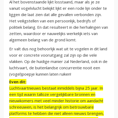
Al het bovenstaande lijkt losstaand, maar als je ze
vanuit vogelvlucht bekijkt lijkt er een rode lijn onder te
liggen die laat zien dat alle gevallen verbonden zijn.
Het veiligstellen van een persoonlijk, bedrijfs of
politiek belang. En dat resulteert in die herhalingen van
zetten, waardoor er nauwelijks werkelijk iets van
algemeen belang van de grond komt.
Er valt dus nog behoorlijk wat uit te vogelen in dit land
voor er concrete vooruitgang zal zijn op die vele
vlakken. Op de huidige manier zal Nederland, ook in de
luchtvaart, de buitenlandse concurrentie nooit een
(vogel)poepje kunnen laten ruiken!
Even dit:
Luchtvaartnieuws bestaat inmiddels bijna 25 jaar. In
een tijd waarin talloze vergelijkbare bronnen en
nieuwkomers met veel minder historie om aandacht
schreeuwen, is het belangrijk om betrouwbare
platforms te hebben die niet alleen nieuws brengen,