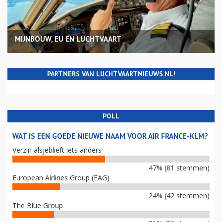
MIJNBOUW, EU EN LUCHTVAART
PARTNERS VAN LUCHTVAARTNIEUWS.NL!
POLL
WAT IS EEN GOEDE NIEUWE NAAM VOOR AIR FRANCE-KLM?
Verzin alsjeblieft iets anders
47% (81 stemmen)
European Airlines Group (EAG)
24% (42 stemmen)
The Blue Group