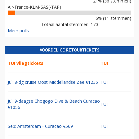
21% (36 stemmen)
Air-France-KLM-SAS(-TAP)
6% (11 stemmen)
Totaal aantal stemmen: 170
Meer polls
VOORDELIGE RETOURTICKETS
TUI vliegtickets
TUI
Jul: 8-dg cruise Oost Middellandse Zee €1235
TUI
Jul: 9-daagse Chogogo Dive & Beach Curacao
TUI
€1056
Sep: Amsterdam - Curacao €569
TUI