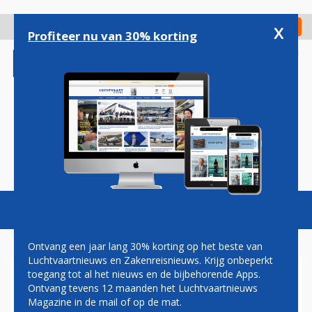
Overslaan
en
x
Digitaal Magazine
Registreer
Check in
naar
Profiteer nu van 30% korting
de
inhoud
gaan
Magazine
Podcasts
Vacatures
Toggl
naviga
Ontvang een jaar lang 30% korting op het beste van
Luchtvaartnieuws en Zakenreisnieuws. Krijg onbeperkt
toegang tot al het nieuws en de bijbehorende Apps.
PROF. DR. HUGO ROOS: TTIP;
Ontvang tevens 12 maanden het Luchtvaartnieuws
UIT DE SCHADUW ERMEE!
Magazine in de mail of op de mat.