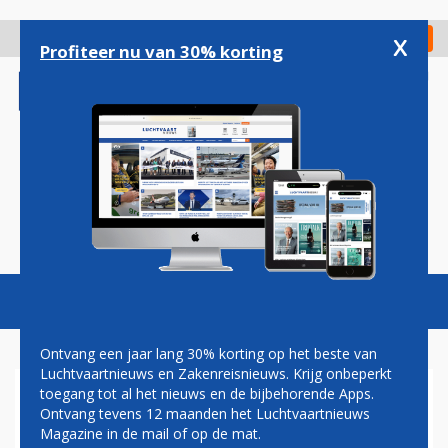
Overslaan
en
x
Digitaal Magazine
Registreer
Check in
naar
Profiteer nu van 30% korting
de
inhoud
gaan
Magazine
Podcasts
Vacatures
Toggl
naviga
Ontvang een jaar lang 30% korting op het beste van
Luchtvaartnieuws en Zakenreisnieuws. Krijg onbeperkt
toegang tot al het nieuws en de bijbehorende Apps.
ASL GROUP VERWELKOMT
Ontvang tevens 12 maanden het Luchtvaartnieuws
TWEEDE EMBRAER LEGACY
Magazine in de mail of op de mat.