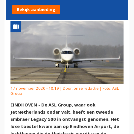
500
Bekijk aanbieding
17 november 2020 - 10:19 | Door:
onze redactie
| Foto: ASL
Group
EINDHOVEN - De ASL Group, waar ook
JetNetherlands onder valt, heeft een tweede
Embraer Legacy 500 in ontvangst genomen. Het
luxe toestel kwam aan op Eindhoven Airport, de
luchthaven die de thuisbasis wordt van de