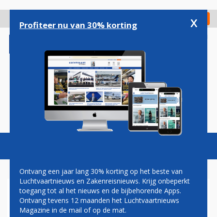
Overslaan
en
x
Digitaal Magazine
Registreer
Check in
naar
Profiteer nu van 30% korting
de
inhoud
gaan
Magazine
Podcasts
Vacatures
Toggl
naviga
Ontvang een jaar lang 30% korting op het beste van
Luchtvaartnieuws en Zakenreisnieuws. Krijg onbeperkt
toegang tot al het nieuws en de bijbehorende Apps.
AZIATISCHE BELANGEN
Ontvang tevens 12 maanden het Luchtvaartnieuws
NOPEN GULFSTREAM TOT
Magazine in de mail of op de mat.