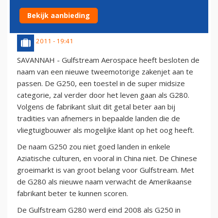
NAAMSVERANDERING G250
Bekijk aanbieding
23 juli 2011 - 19:41
SAVANNAH - Gulfstream Aerospace heeft besloten de
naam van een nieuwe tweemotorige zakenjet aan te
passen. De G250, een toestel in de super midsize
categorie, zal verder door het leven gaan als G280.
Volgens de fabrikant sluit dit getal beter aan bij
tradities van afnemers in bepaalde landen die de
vliegtuigbouwer als mogelijke klant op het oog heeft.
De naam G250 zou niet goed landen in enkele
Aziatische culturen, en vooral in China niet. De Chinese
groeimarkt is van groot belang voor Gulfstream. Met
de G280 als nieuwe naam verwacht de Amerikaanse
fabrikant beter te kunnen scoren.
De Gulfstream G280 werd eind 2008 als G250 in