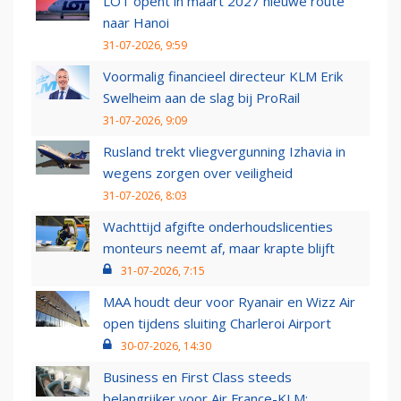
LOT opent in maart 2027 nieuwe route
naar Hanoi
31-07-2026, 9:59
Voormalig financieel directeur KLM Erik
Swelheim aan de slag bij ProRail
31-07-2026, 9:09
Rusland trekt vliegvergunning Izhavia in
wegens zorgen over veiligheid
31-07-2026, 8:03
Wachttijd afgifte onderhoudslicenties
monteurs neemt af, maar krapte blijft
31-07-2026, 7:15
MAA houdt deur voor Ryanair en Wizz Air
open tijdens sluiting Charleroi Airport
30-07-2026, 14:30
Business en First Class steeds
belangrijker voor Air France-KLM: