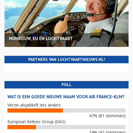
MIJNBOUW, EU EN LUCHTVAART
PARTNERS VAN LUCHTVAARTNIEUWS.NL!
POLL
WAT IS EEN GOEDE NIEUWE NAAM VOOR AIR FRANCE-KLM?
Verzin alsjeblieft iets anders
47% (81 stemmen)
European Airlines Group (EAG)
24% (42 stemmen)