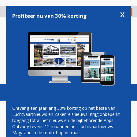
Overslaan
en
x
Digitaal Magazine
Registreer
Check in
naar
Profiteer nu van 30% korting
de
inhoud
gaan
Magazine
Podcasts
Vacatures
Toggl
naviga
Ontvang een jaar lang 30% korting op het beste van
Luchtvaartnieuws en Zakenreisnieuws. Krijg onbeperkt
toegang tot al het nieuws en de bijbehorende Apps.
GROEP WERKGEVERS WIL MET
Ontvang tevens 12 maanden het Luchtvaartnieuws
MINDER VLIEGEN UITSTOOT
Magazine in de mail of op de mat.