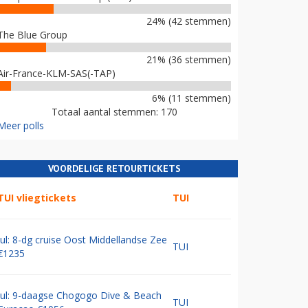
24% (42 stemmen)
The Blue Group
21% (36 stemmen)
Air-France-KLM-SAS(-TAP)
6% (11 stemmen)
Totaal aantal stemmen: 170
Meer polls
VOORDELIGE RETOURTICKETS
TUI vliegtickets
TUI
Jul: 8-dg cruise Oost Middellandse Zee
TUI
€1235
Jul: 9-daagse Chogogo Dive & Beach
TUI