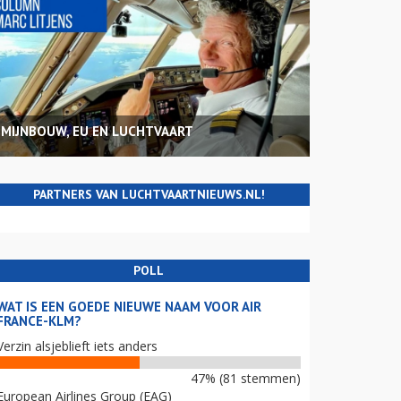
MIJNBOUW, EU EN LUCHTVAART
PARTNERS VAN LUCHTVAARTNIEUWS.NL!
POLL
WAT IS EEN GOEDE NIEUWE NAAM VOOR AIR
FRANCE-KLM?
Verzin alsjeblieft iets anders
47% (81 stemmen)
European Airlines Group (EAG)