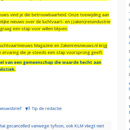
ieuws vind je die betrouwbaarheid. Onze toewijding aan
ijke nieuws over de luchtvaart- en (zaken)reisindustrie
raag een stap voor willen blijven.
Luchtvaartnieuws Magazine en Zakenreisnieuws.nl krijg
e ervaring die je steeds een stap voorsprong geeft.
el van een gemeenschap die waarde hecht aan
listiek.
nieuwsbrief
Tip de redactie
hai gecancelled vanwege tyfoon, ook KLM vliegt niet