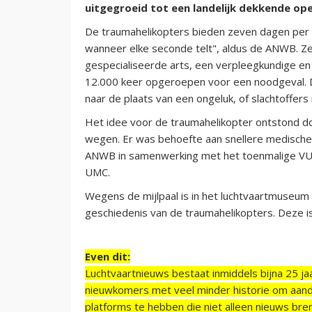
uitgegroeid tot een landelijk dekkende ope
De traumahelikopters bieden zeven dagen per w
wanneer elke seconde telt", aldus de ANWB. 
gespecialiseerde arts, een verpleegkundige en 
12.000 keer opgeroepen voor een noodgeval. 
naar de plaats van een ongeluk, of slachtoffers
Het idee voor de traumahelikopter ontstond 
wegen. Er was behoefte aan snellere medische 
ANWB in samenwerking met het toenmalige VU
UMC.
Wegens de mijlpaal is in het luchtvaartmuseum
geschiedenis van de traumahelikopters. Deze is
Even dit:
Luchtvaartnieuws bestaat inmiddels bijna 25 jaa
nieuwkomers met veel minder historie om aand
platforms te hebben die niet alleen nieuws bre