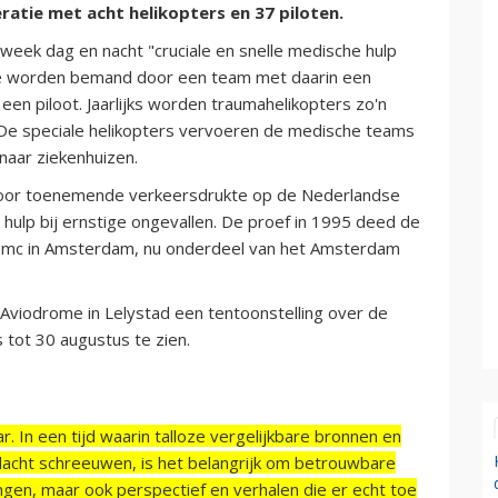
ratie met acht helikopters en 37 piloten.
eek dag en nacht "cruciale en snelle medische hulp
Ze worden bemand door een team met daarin een
een piloot. Jaarlijks worden traumahelikopters zo'n
De speciale helikopters vervoeren de medische teams
 naar ziekenhuizen.
door toenemende verkeersdrukte op de Nederlandse
hulp bij ernstige ongevallen. De proef in 1995 deed de
mc in Amsterdam, nu onderdeel van het Amsterdam
 Aviodrome in Lelystad een tentoonstelling over de
 tot 30 augustus te zien.
r. In een tijd waarin talloze vergelijkbare bronnen en
acht schreeuwen, is het belangrijk om betrouwbare
ngen, maar ook perspectief en verhalen die er echt toe