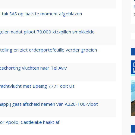
 tak SAS op laatste moment afgeblazen
elen nadat piloot 70.000 xtc-pillen smokkelde
elling en ziet orderportefeuille verder groeien
chorting vluchten naar Tel Aviv
vrachtvlucht met Boeing 777F ooit uit
happij gaat afscheid nemen van A220-100-vloot
 Apollo, Castlelake haakt af