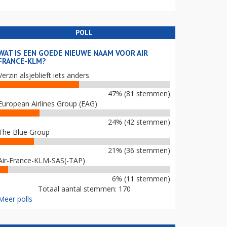
POLL
WAT IS EEN GOEDE NIEUWE NAAM VOOR AIR
FRANCE-KLM?
Verzin alsjeblieft iets anders
47% (81 stemmen)
European Airlines Group (EAG)
24% (42 stemmen)
The Blue Group
21% (36 stemmen)
Air-France-KLM-SAS(-TAP)
6% (11 stemmen)
Totaal aantal stemmen: 170
Meer polls