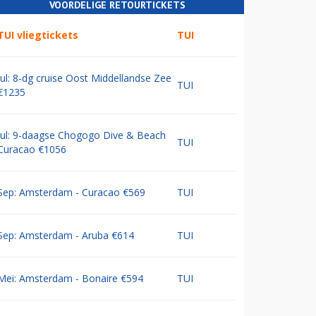
VOORDELIGE RETOURTICKETS
TUI vliegtickets
TUI
Jul: 8-dg cruise Oost Middellandse Zee
TUI
€1235
Jul: 9-daagse Chogogo Dive & Beach
TUI
Curacao €1056
Sep: Amsterdam - Curacao €569
TUI
Sep: Amsterdam - Aruba €614
TUI
Mei: Amsterdam - Bonaire €594
TUI