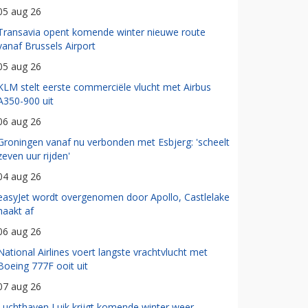
05 aug 26
Transavia opent komende winter nieuwe route
vanaf Brussels Airport
05 aug 26
KLM stelt eerste commerciële vlucht met Airbus
A350-900 uit
06 aug 26
Groningen vanaf nu verbonden met Esbjerg: 'scheelt
zeven uur rijden'
04 aug 26
easyJet wordt overgenomen door Apollo, Castlelake
haakt af
06 aug 26
National Airlines voert langste vrachtvlucht met
Boeing 777F ooit uit
07 aug 26
Luchthaven Luik krijgt komende winter weer