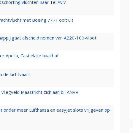
chorting vluchten naar Tel Aviv
vrachtvlucht met Boeing 777F ooit uit
happij gaat afscheid nemen van A220-100-vloot
 Apollo, Castlelake haakt af
n de luchtvaart
t vliegveld Maastricht zich aan bij ANVR
t onder meer Lufthansa en easyJet slots vrijgeven op