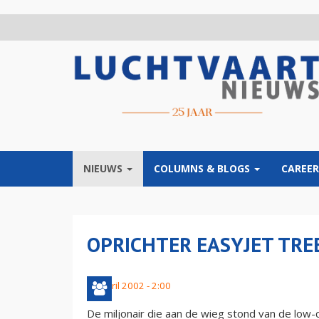
Overslaan
en
naar
de
inhoud
gaan
NIEUWS
COLUMNS & BLOGS
CAREER
OPRICHTER EASYJET TRE
18 april 2002 - 2:00
De miljonair die aan de wieg stond van de low-co