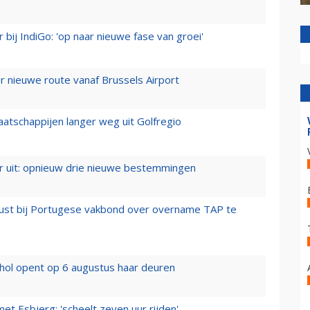
 bij IndiGo: 'op naar nieuwe fase van groei'
 nieuwe route vanaf Brussels Airport
aatschappijen langer weg uit Golfregio
er uit: opnieuw drie nieuwe bestemmingen
rust bij Portugese vakbond over overname TAP te
hol opent op 6 augustus haar deuren
t Esbjerg: 'scheelt zeven uur rijden'