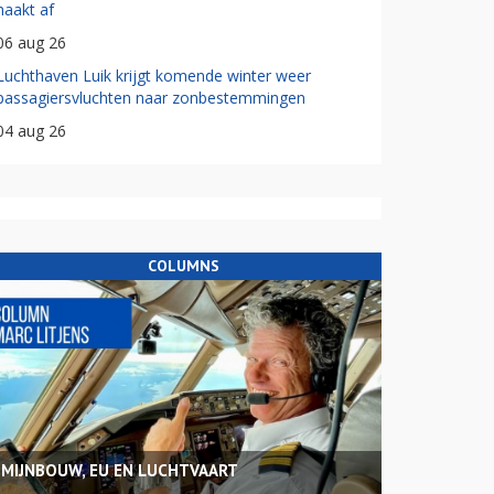
haakt af
06 aug 26
Luchthaven Luik krijgt komende winter weer
passagiersvluchten naar zonbestemmingen
04 aug 26
COLUMNS
MIJNBOUW, EU EN LUCHTVAART