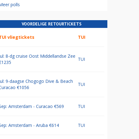
Meer polls
VOORDELIGE RETOURTICKETS
TUI vliegtickets
TUI
Jul: 8-dg cruise Oost Middellandse Zee
TUI
€1235
Jul: 9-daagse Chogogo Dive & Beach
TUI
Curacao €1056
Sep: Amsterdam - Curacao €569
TUI
Sep: Amsterdam - Aruba €614
TUI