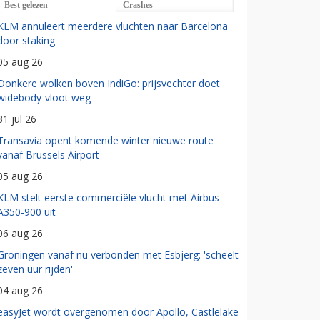
Best gelezen
Crashes
KLM annuleert meerdere vluchten naar Barcelona
door staking
05 aug 26
Donkere wolken boven IndiGo: prijsvechter doet
widebody-vloot weg
31 jul 26
Transavia opent komende winter nieuwe route
vanaf Brussels Airport
05 aug 26
KLM stelt eerste commerciële vlucht met Airbus
A350-900 uit
06 aug 26
Groningen vanaf nu verbonden met Esbjerg: 'scheelt
zeven uur rijden'
04 aug 26
easyJet wordt overgenomen door Apollo, Castlelake