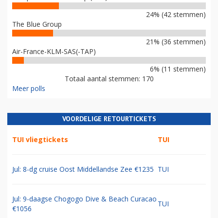
24% (42 stemmen)
The Blue Group
21% (36 stemmen)
Air-France-KLM-SAS(-TAP)
6% (11 stemmen)
Totaal aantal stemmen: 170
Meer polls
VOORDELIGE RETOURTICKETS
TUI vliegtickets
TUI
Jul: 8-dg cruise Oost Middellandse Zee €1235
TUI
Jul: 9-daagse Chogogo Dive & Beach Curacao
TUI
€1056