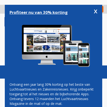
Overslaan
en
x
Digitaal Magazine
Registreer
Check in
naar
Profiteer nu van 30% korting
de
inhoud
gaan
Magazine
Podcasts
Vacatures
Toggl
naviga
Ontvang een jaar lang 30% korting op het beste van
Luchtvaartnieuws en Zakenreisnieuws. Krijg onbeperkt
toegang tot al het nieuws en de bijbehorende Apps.
'BOMBARDIER OVERWEEGT
Ontvang tevens 12 maanden het Luchtvaartnieuws
AFSTOTEN RUIMTETAK'
Magazine in de mail of op de mat.