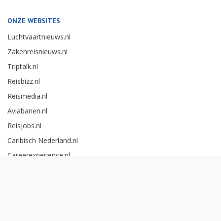
ONZE WEBSITES
Luchtvaartnieuws.nl
Zakenreisnieuws.nl
Triptalk.nl
Reisbizz.nl
Reismedia.nl
Aviabanen.nl
Reisjobs.nl
Caribisch Nederland.nl
Careerexperience.nl
Zakenreisawards.nl