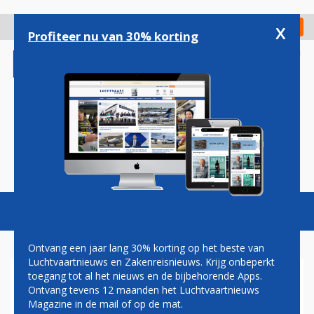
Overslaan
en
x
Digitaal Magazine
Registreer
Check in
naar
Profiteer nu van 30% korting
de
inhoud
gaan
Magazine
Podcasts
Vacatures
Toggl
naviga
Ontvang een jaar lang 30% korting op het beste van
Luchtvaartnieuws en Zakenreisnieuws. Krijg onbeperkt
toegang tot al het nieuws en de bijbehorende Apps.
'BOMBARDIER OVERWEEGT
Ontvang tevens 12 maanden het Luchtvaartnieuws
AFSTOTEN RUIMTETAK'
Magazine in de mail of op de mat.