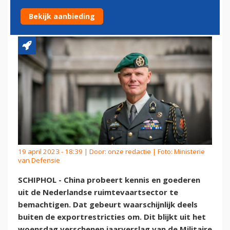
RUIMTEVAARTSECTOR
Bekijk aanbieding
19 april 2023 - 18:39 | Door:
onze redactie
| Foto: Ministerie
van Defensie
SCHIPHOL - China probeert kennis en goederen
uit de Nederlandse ruimtevaartsector te
bemachtigen. Dat gebeurt waarschijnlijk deels
buiten de exportrestricties om. Dit blijkt uit het
woensdag verschenen jaarverslag van de Militaire