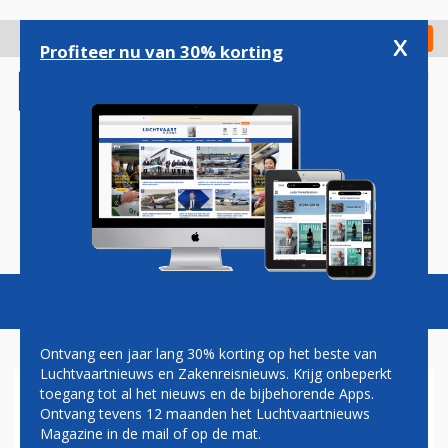
Overslaan
en
x
Digitaal Magazine
Registreer
Check in
naar
Profiteer nu van 30% korting
de
inhoud
gaan
Magazine
Podcasts
Vacatures
Toggl
naviga
Ontvang een jaar lang 30% korting op het beste van
Luchtvaartnieuws en Zakenreisnieuws. Krijg onbeperkt
toegang tot al het nieuws en de bijbehorende Apps.
CHINA JAAGT OP KENNIS EN
Ontvang tevens 12 maanden het Luchtvaartnieuws
GOEDEREN NEDERLANDSE
Magazine in de mail of op de mat.