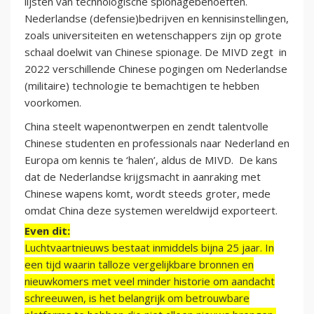
lijsten van technologische spionagebehoeften.
Nederlandse (defensie)bedrijven en kennisinstellingen,
zoals universiteiten en wetenschappers zijn op grote
schaal doelwit van Chinese spionage. De MIVD zegt in
2022 verschillende Chinese pogingen om Nederlandse
(militaire) technologie te bemachtigen te hebben
voorkomen.
China steelt wapenontwerpen en zendt talentvolle
Chinese studenten en professionals naar Nederland en
Europa om kennis te ‘halen’, aldus de MIVD. De kans
dat de Nederlandse krijgsmacht in aanraking met
Chinese wapens komt, wordt steeds groter, mede
omdat China deze systemen wereldwijd exporteert.
Even dit:
Luchtvaartnieuws bestaat inmiddels bijna 25 jaar. In
een tijd waarin talloze vergelijkbare bronnen en
nieuwkomers met veel minder historie om aandacht
schreeuwen, is het belangrijk om betrouwbare