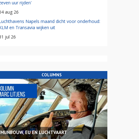
zeven uur rijden'
04 aug 26
Luchthavens Napels maand dicht voor onderhoud:
KLM en Transavia wijken uit
31 jul 26
COLUMNS
MIJNBOUW, EU EN LUCHTVAART