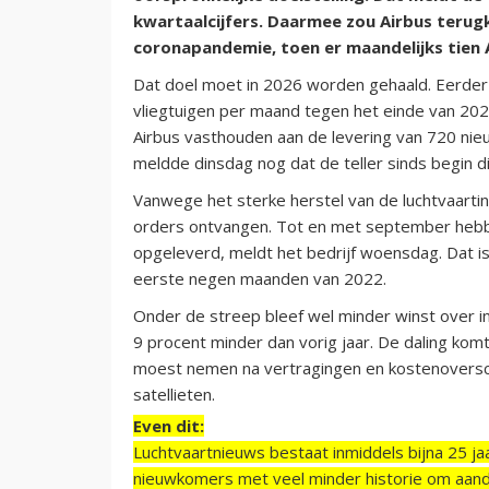
kwartaalcijfers. Daarmee zou Airbus teru
coronapandemie, toen er maandelijks tien 
Dat doel moet in 2026 worden gehaald. Eerder
vliegtuigen per maand tegen het einde van 2025
Airbus vasthouden aan de levering van 720 nieu
meldde dinsdag nog dat de teller sinds begin di
Vanwege het sterke herstel van de luchtvaartin
orders ontvangen. Tot en met september hebben
opgeleverd, meldt het bedrijf woensdag. Dat i
eerste negen maanden van 2022.
Onder de streep bleef wel minder winst over in 
9 procent minder dan vorig jaar. De daling kom
moest nemen na vertragingen en kostenoversch
satellieten.
Even dit:
Luchtvaartnieuws bestaat inmiddels bijna 25 jaa
nieuwkomers met veel minder historie om aand