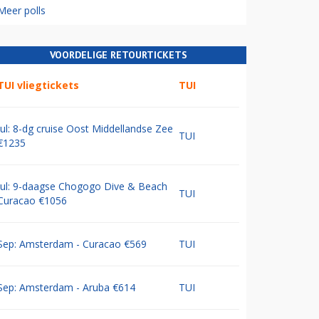
Meer polls
VOORDELIGE RETOURTICKETS
TUI vliegtickets
TUI
Jul: 8-dg cruise Oost Middellandse Zee
TUI
€1235
Jul: 9-daagse Chogogo Dive & Beach
TUI
Curacao €1056
Sep: Amsterdam - Curacao €569
TUI
Sep: Amsterdam - Aruba €614
TUI