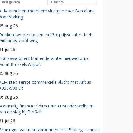
Best gelezen
Crashes
KLM annuleert meerdere vluchten naar Barcelona
door staking
05 aug 26
Donkere wolken boven IndiGo: prijsvechter doet
widebody-vloot weg
31 jul 26
Transavia opent komende winter nieuwe route
vanaf Brussels Airport
05 aug 26
KLM stelt eerste commerciële vlucht met Airbus
A350-900 uit
06 aug 26
Voormalig financieel directeur KLM Erik Swelheim
aan de slag bij ProRail
31 jul 26
Groningen vanaf nu verbonden met Esbjerg: 'scheelt