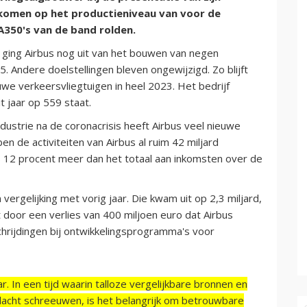
gkomen op het productieniveau van voor de
A350's van de band rolden.
 ging Airbus nog uit van het bouwen van negen
. Andere doelstellingen bleven ongewijzigd. Zo blijft
we verkeersvliegtuigen in heel 2023. Het bedrijf
t jaar op 559 staat.
dustrie na de coronacrisis heeft Airbus veel nieuwe
 de activiteiten van Airbus al ruim 42 miljard
s 12 procent meer dan het totaal aan inkomsten over de
vergelijking met vorig jaar. Die kwam uit op 2,3 miljard,
t door een verlies van 400 miljoen euro dat Airbus
rijdingen bij ontwikkelingsprogramma's voor
r. In een tijd waarin talloze vergelijkbare bronnen en
acht schreeuwen, is het belangrijk om betrouwbare