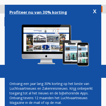
Overslaan
en
x
Digitaal Magazine
Registreer
Check in
naar
Profiteer nu van 30% korting
de
inhoud
gaan
Magazine
Podcasts
Vacatures
Toggl
naviga
Ontvang een jaar lang 30% korting op het beste van
Luchtvaartnieuws en Zakenreisnieuws. Krijg onbeperkt
toegang tot al het nieuws en de bijbehorende Apps.
BOEING VERHOOGT
Ontvang tevens 12 maanden het Luchtvaartnieuws
PRODUCTIE 737 MAX NAAR
Magazine in de mail of op de mat.