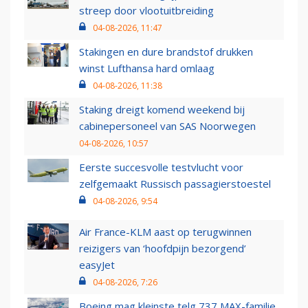
streep door vlootuitbreiding
04-08-2026, 11:47
Stakingen en dure brandstof drukken
winst Lufthansa hard omlaag
04-08-2026, 11:38
Staking dreigt komend weekend bij
cabinepersoneel van SAS Noorwegen
04-08-2026, 10:57
Eerste succesvolle testvlucht voor
zelfgemaakt Russisch passagierstoestel
04-08-2026, 9:54
Air France-KLM aast op terugwinnen
reizigers van ‘hoofdpijn bezorgend’
easyJet
04-08-2026, 7:26
Boeing mag kleinste telg 737 MAX-familie