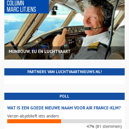
MIJNBOUW, EU EN LUCHTVAART
PARTNERS VAN LUCHTVAARTNIEUWS.NL!
POLL
WAT IS EEN GOEDE NIEUWE NAAM VOOR AIR FRANCE-KLM?
Verzin alsjeblieft iets anders
47% (81 stemmen)