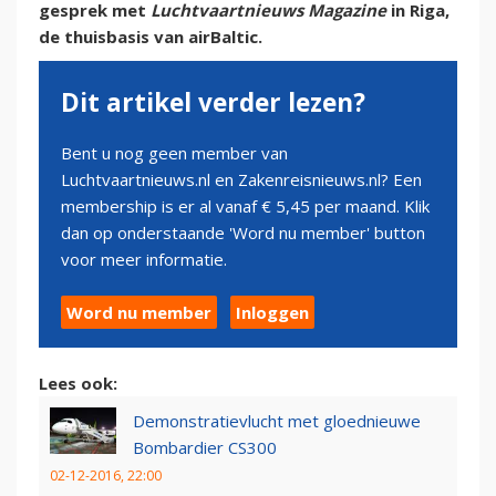
gesprek met
Luchtvaartnieuws Magazine
in Riga,
de thuisbasis van airBaltic.
Dit artikel verder lezen?
Bent u nog geen member van
Luchtvaartnieuws.nl en Zakenreisnieuws.nl? Een
membership is er al vanaf € 5,45 per maand. Klik
dan op onderstaande 'Word nu member' button
voor meer informatie.
Word nu member
Inloggen
Lees ook:
Demonstratievlucht met gloednieuwe
Bombardier CS300
02-12-2016, 22:00