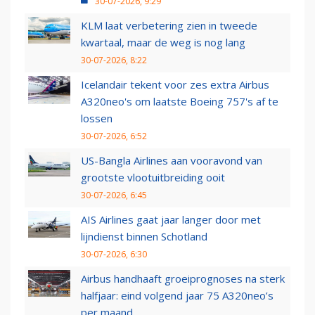
30-07-2026, 9:29
KLM laat verbetering zien in tweede
kwartaal, maar de weg is nog lang
30-07-2026, 8:22
Icelandair tekent voor zes extra Airbus
A320neo's om laatste Boeing 757's af te
lossen
30-07-2026, 6:52
US-Bangla Airlines aan vooravond van
grootste vlootuitbreiding ooit
30-07-2026, 6:45
AIS Airlines gaat jaar langer door met
lijndienst binnen Schotland
30-07-2026, 6:30
Airbus handhaaft groeiprognoses na sterk
halfjaar: eind volgend jaar 75 A320neo’s
per maand