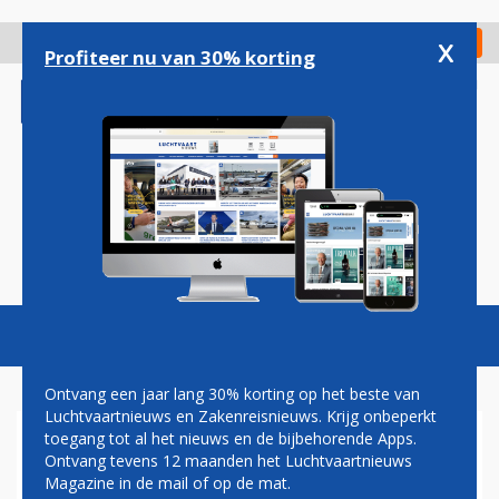
Overslaan
en
x
Digitaal Magazine
Registreer
Check in
naar
Profiteer nu van 30% korting
de
inhoud
gaan
Magazine
Podcasts
Vacatures
Toggl
naviga
Ontvang een jaar lang 30% korting op het beste van
Luchtvaartnieuws en Zakenreisnieuws. Krijg onbeperkt
toegang tot al het nieuws en de bijbehorende Apps.
BOMBARDIER: PRODUCTIE
Ontvang tevens 12 maanden het Luchtvaartnieuws
NAAR 35 CSERIES PER JAAR
Magazine in de mail of op de mat.